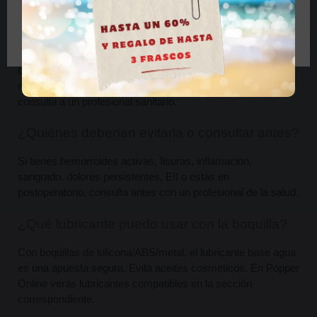
¿Cada cuánto es recomendable hacer una 
Tengo más de 18 años
ducha anal?
Úsala solo cuando la necesites. La sobreutilización puede 
resecar o irritar. Si notas molestias persistentes, descansa y 
consulta a un profesional sanitario.
¿Quiénes deberían evitarla o consultar antes?
Si tienes hemorroides activas, fisuras, inflamación, 
sangrado, dolores persistentes, EII o estás en 
postoperatorio, consulta antes con un profesional de la salud.
¿Qué lubricante puedo usar con la boquilla?
Con boquillas de silicona/ABS/metal, el lubricante base agua 
es una apuesta segura. Evita aceites cosméticos. En Popper 
Online verás lubricantes compatibles en la sección 
correspondiente.