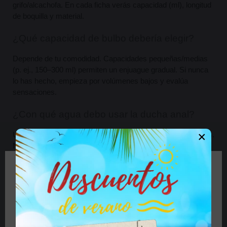
grifo/alcachofa. En cada ficha verás capacidad (ml), longitud 
de boquilla y material.
¿Qué capacidad de bulbo debería elegir?
Depende de tu comodidad. Capacidades pequeñas/medias 
(p. ej., 150–300 ml) permiten un enjuague gradual. Si nunca 
lo has hecho, empieza por volúmenes bajos y evalúa 
sensaciones.
¿Con qué agua debo usar la ducha anal?
×
Usa agua tibia (confort de piel; evita temperaturas extremas). 
No añadas jabones, aceites ni químicos irritantes. Si tienes 
piel sensible, muchos usuarios prefieren agua sola.
🔞 Parte del contenido de este sitio no es
¿Cómo se usa de forma segura?
adecuado para personas menores de 18 años.
Si es mayor de 18 años haga clic en el botón, si es
Lubrica la boquilla, inserta despacio y aplica presión suave y 
menor de edad cierre el sitio.
progresiva. Haz pausas, escucha el cuerpo y no fuerces. Si 
hay molestia, detén y reduce volumen/presión.