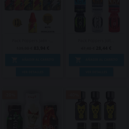
Pack Poppers Jaén -...
Pack Poppers Jolt...
83,94 €
28,44 €
139,90 €
47,40 €


AÑADIR AL CARRITO
AÑADIR AL CARRITO
VER DETALLES
VER DETALLES
-20%
-40%