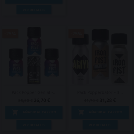
VER DETALLES
-25%
-25%
Pack Popper Genial -...
Pack Popperbator – 3...
26,70 €
31,28 €
35,60 €
41,70 €


AÑADIR AL CARRITO
AÑADIR AL CARRITO
VER DETALLES
VER DETALLES