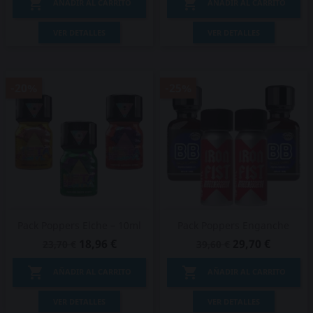


AÑADIR AL CARRITO
AÑADIR AL CARRITO
VER DETALLES
VER DETALLES
-20%
-25%
Pack Poppers Elche – 10ml
Pack Poppers Enganche
18,96 €
29,70 €
23,70 €
39,60 €


AÑADIR AL CARRITO
AÑADIR AL CARRITO
VER DETALLES
VER DETALLES