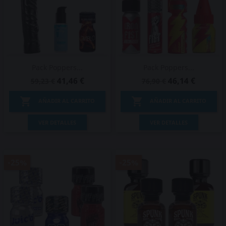
Pack Poppers...
Pack Poppers...
41,46 €
46,14 €
59,23 €
76,90 €


AÑADIR AL CARRITO
AÑADIR AL CARRITO
VER DETALLES
VER DETALLES
-25%
-25%