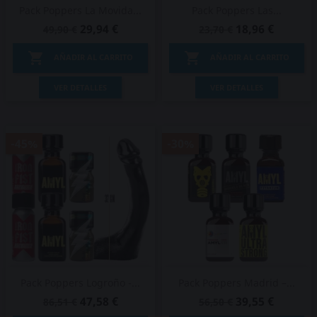
Pack Poppers La Movida...
Pack Poppers Las...
29,94 €
18,96 €
49,90 €
23,70 €


AÑADIR AL CARRITO
AÑADIR AL CARRITO
VER DETALLES
VER DETALLES
-45%
-30%
Pack Poppers Logroño -...
Pack Poppers Madrid –...
47,58 €
39,55 €
86,51 €
56,50 €