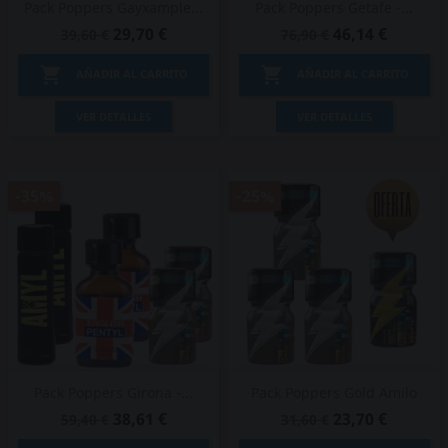
Pack Poppers Gayxample...
Pack Poppers Getafe -...
29,70 €
46,14 €
39,60 €
76,90 €


AÑADIR AL CARRITO
AÑADIR AL CARRITO
VER DETALLES
VER DETALLES
-35%
-25%
Pack Poppers Girona -...
Pack Poppers Gold Amilo
38,61 €
23,70 €
59,40 €
31,60 €