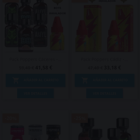
Pack Poppers Cáceres -...
Pack Poppers Cádiz -...
41,58 €
33,18 €
59,40 €
47,40 €


AÑADIR AL CARRITO
AÑADIR AL CARRITO
VER DETALLES
VER DETALLES
-20%
-25%