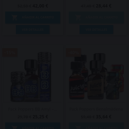
42,00 €
28,44 €
52,50 €
47,40 €


AÑADIR AL CARRITO
AÑADIR AL CARRITO
VER DETALLES
VER DETALLES
-15%
-40%
Pack Poppers BB Amyl –...
Pack Poppers Benalmádena
25,25 €
35,64 €
29,70 €
59,40 €


AÑADIR AL CARRITO
AÑADIR AL CARRITO