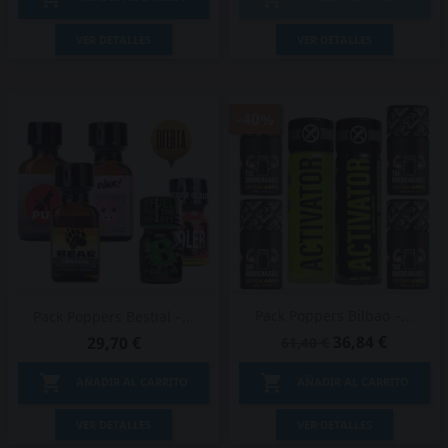
VER DETALLES
VER DETALLES
-40%
Pack Poppers Bilbao –...
Pack Poppers Bestial –...
36,84 €
29,70 €
61,40 €


AÑADIR AL CARRITO
AÑADIR AL CARRITO
VER DETALLES
VER DETALLES