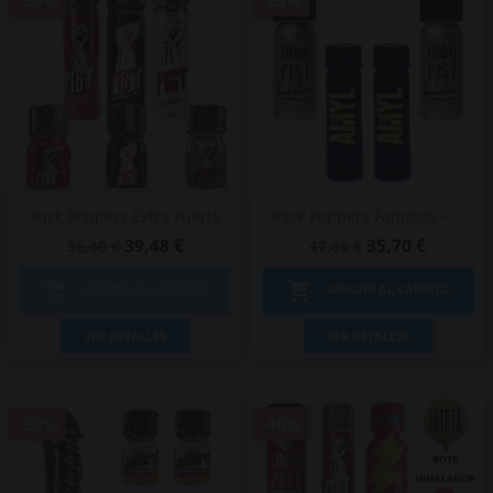
-30%
-25%
Pack Poppers Extra Fuerte
Pack Poppers Famosos –...
39,48 €
35,70 €
56,40 €
47,60 €


AÑADIR AL CARRITO
AÑADIR AL CARRITO
VER DETALLES
VER DETALLES
-30%
-40%