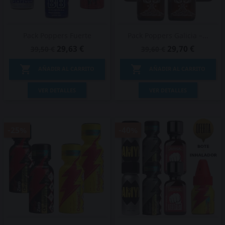
Pack Poppers Fuerte
Pack Poppers Galicia –...
29,63 €
29,70 €
39,50 €
39,60 €


AÑADIR AL CARRITO
AÑADIR AL CARRITO
VER DETALLES
VER DETALLES
-25%
-40%