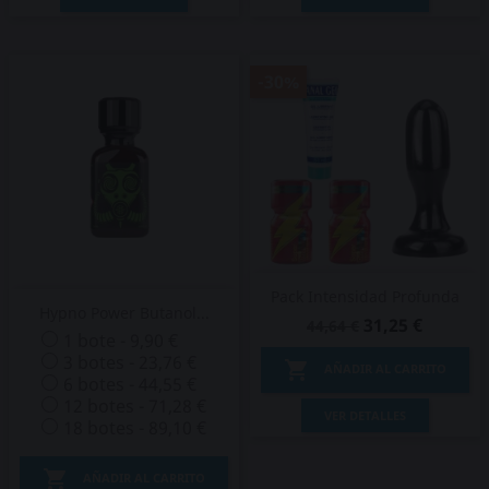
-30%
Pack Intensidad Profunda
Hypno Power Butanol...
31,25 €
44,64 €
1 bote - 9,90 €
3 botes - 23,76 €

AÑADIR AL CARRITO
6 botes - 44,55 €
12 botes - 71,28 €
VER DETALLES
18 botes - 89,10 €

AÑADIR AL CARRITO