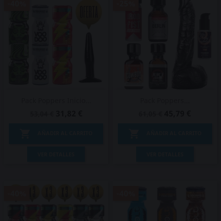
-40%
-25%
Pack Poppers Inicio...
Pack Poppers...
31,82 €
45,79 €
53,04 €
61,05 €


AÑADIR AL CARRITO
AÑADIR AL CARRITO
VER DETALLES
VER DETALLES
-40%
-40%