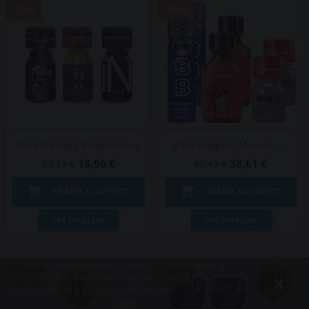
-20%
-35%
Pack Poppers Maspalomas
Pack Poppers Murcia –...
18,96 €
38,61 €
23,70 €
59,40 €


AÑADIR AL CARRITO
AÑADIR AL CARRITO
VER DETALLES
VER DETALLES
Este sitio web utiliza cookies para mejorar y
-25%
-25%
personalizar la experiencia de navegación. Si continúa
navegando, acepta el uso de cookies. Conozca más
aquí
.