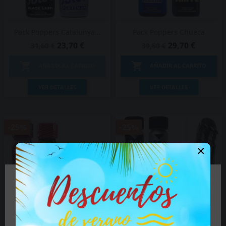
Pack Poppers Catalunya...
Pack Poppers Chueca
23,70 €
29,70 €
31,60 €
39,60 €


AÑADIR AL CARRITO
AÑADIR AL CARRITO
VER DETALLES
VER DETALLES
-25%
-25%
×
🔞 Parte del contenido de este sitio no es
adecuado para personas menores de 18 años.
Si es mayor de 18 años haga clic en el botón, si es
menor de edad cierre el sitio.