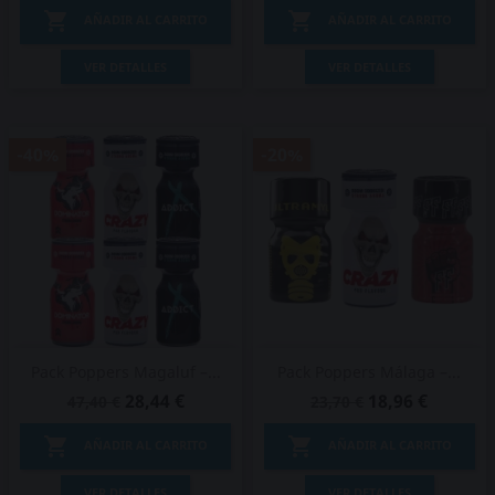


AÑADIR AL CARRITO
AÑADIR AL CARRITO
VER DETALLES
VER DETALLES
-40%
-20%
Pack Poppers Magaluf –...
Pack Poppers Málaga –...
28,44 €
18,96 €
47,40 €
23,70 €


AÑADIR AL CARRITO
AÑADIR AL CARRITO
VER DETALLES
VER DETALLES