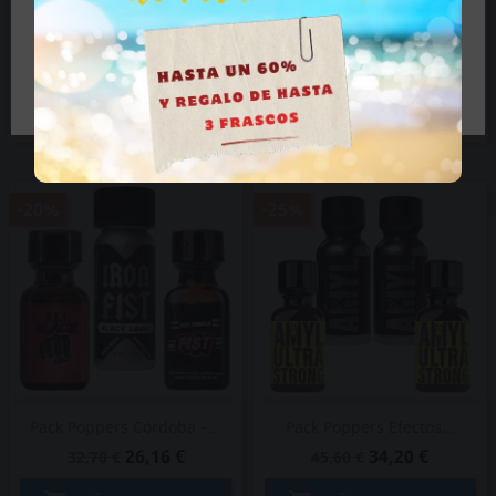
Pack Poppers...
Pack Poppers...
32,39 €
49,88 €
43,18 €
66,51 €
Tengo más de 18 años


AÑADIR AL CARRITO
AÑADIR AL CARRITO
VER DETALLES
VER DETALLES
-20%
-25%
Pack Poppers Córdoba –...
Pack Poppers Efectos...
26,16 €
34,20 €
32,70 €
45,60 €