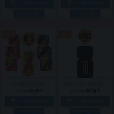


AÑADIR AL CARRITO
AÑADIR AL CARRITO
VER DETALLES
VER DETALLES
-25%
-60%
Pack Poppers Gran...
Pack Poppers Hardcore...
29,63 €
56,88 €
39,50 €
142,20 €


AÑADIR AL CARRITO
AÑADIR AL CARRITO
VER DETALLES
VER DETALLES