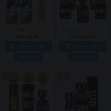
Pack Poppers Alicante...
Pack Poppers Amilo – 4...
23,56 €
39,38 €
33,65 €
52,50 €


AÑADIR AL CARRITO
AÑADIR AL CARRITO
VER DETALLES
VER DETALLES
-35%
-15%