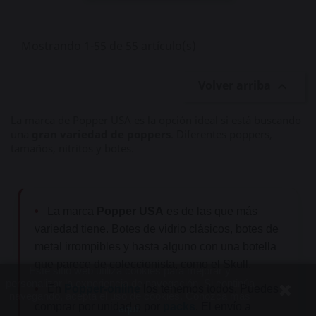
Mostrando 1-55 de 55 artículo(s)
Volver arriba

La marca de Popper USA es la opción ideal si está buscando
una
gran variedad de poppers
. Diferentes poppers,
tamaños, nitritos y botes.
•
La marca
Popper USA
es de las que más
variedad tiene. Botes de vidrio clásicos, botes de
metal irrompibles y hasta alguno con una botella
que parece de coleccionista, como el Skull.
Este sitio web utiliza cookies para mejorar y
personalizar la experiencia de navegación. Si continúa
•
En
Popper-online
los tenemos todos. Puedes
navegando, acepta el uso de cookies. Conozca más
comprar por unidad o por
packs
. El envío a
aquí
.