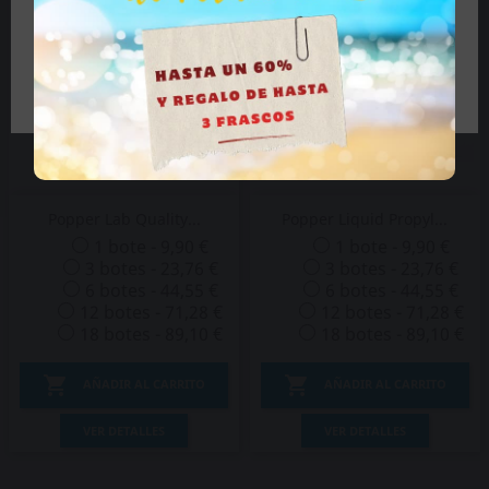
Tengo más de 18 años
Popper Lab Quality...
Popper Liquid Propyl...
1 bote - 9,90 €
1 bote - 9,90 €
3 botes - 23,76 €
3 botes - 23,76 €
6 botes - 44,55 €
6 botes - 44,55 €
12 botes - 71,28 €
12 botes - 71,28 €
18 botes - 89,10 €
18 botes - 89,10 €


AÑADIR AL CARRITO
AÑADIR AL CARRITO
VER DETALLES
VER DETALLES