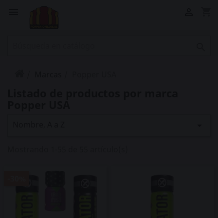
shopping_cart



Marcas
Popper USA
Listado de productos por marca
Popper USA
Nombre, A a Z

Mostrando 1-55 de 55 artículo(s)
-30%