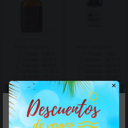
Popper King Gold...
Popper Lab Quality...
1 bote - 9,90 €
1 bote - 7,90 €
3 botes - 23,76 €
3 botes - 18,95 €
6 botes - 44,55 €
6 botes - 34,95 €
12 botes - 71,28 €
12 botes - 54,95 €
18 botes - 89,10 €
18 botes - 69,95 €
×


AÑADIR AL CARRITO
AÑADIR AL CARRITO
VER DETALLES
VER DETALLES
🔞 Parte del contenido de este sitio no es
adecuado para personas menores de 18 años.
Si es mayor de 18 años haga clic en el botón, si es
menor de edad cierre el sitio.