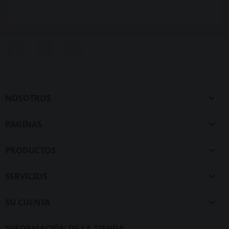
Twitter
Rss
Pinterest
NOSOTROS

PAGINAS

PRODUCTOS

SERVICIOS

SU CUENTA

INFORMACIÓN DE LA TIENDA