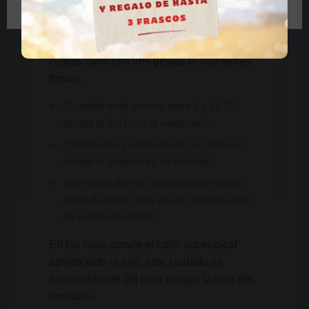
Cómo conservar el popper con el
clima subtropical
El popper es volátil y se degrada si no lo
cuidas, pero con tres gestos lo mantienes
fresco.
•
Guárdalo en la nevera, entre 8 y 18 °C,
porque el frío frena la evaporación.
•
Ciérralo bien justo después de cada uso,
porque el oxígeno es su enemigo.
•
Si lo sacas del frío, espera unos minutos
antes de abrirlo para que la condensación
no le meta humedad.
En las islas, donde el calor subtropical
aprieta todo el año, este cuidado es
especialmente útil para alargar la vida del
producto.