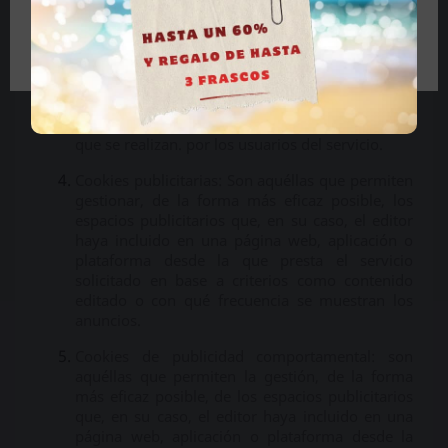
web a los que están vinculados. La información
recopilada a través de este tipo de cookies se
Tengo más de 18 años
utiliza para medir la actividad de los sitios web,
aplicaciones o plataformas y en la elaboración
de perfiles de navegación de los usuarios de
estos sitios web, aplicaciones y plataformas, con
el fin de mejorar el análisis de los datos de uso
que se realizan. por los usuarios del servicio.
Cookies publicitarias: Son aquéllas que permiten
gestionar, de la forma más eficaz posible, los
espacios publicitarios que, en su caso, el editor
haya incluido en una página web, aplicación o
plataforma desde la que presta el servicio
solicitado en base a criterios como contenido
editado o con qué frecuencia se muestran los
anuncios.
Cookies de publicidad comportamental: son
aquéllas que permiten la gestión, de la forma
más eficaz posible, de los espacios publicitarios
que, en su caso, el editor haya incluido en una
página web, aplicación o plataforma desde la