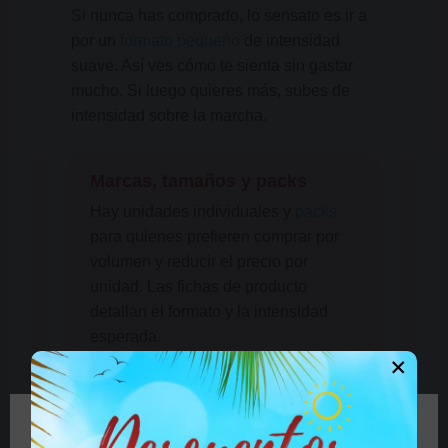
Si nunca has comprado, lo sensato es ir a
por un
formato pequeño
de intensidad
suave. Así ves cómo te sienta sin gastar
mucho. Si luego quieres más, subes de
intensidad sobre la marcha.
Marcas, tamaños y packs
Hay unidades individuales y
packs
para quienes prefieren comprar por
volumen y reducir el precio por
unidad. Las fichas de producto
detallan el formato y la intensidad
esperada.
×
Aromas disponibles
El catálogo incluye distintos aromas
🔞 Parte del contenido de este sitio no es