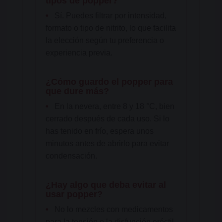
tipos de popper?
•
Sí. Puedes filtrar por intensidad,
formato o tipo de nitrito, lo que facilita
la elección según tu preferencia o
experiencia previa.
¿Cómo guardo el popper para
que dure más?
•
En la nevera, entre 8 y 18 °C, bien
cerrado después de cada uso. Si lo
has tenido en frío, espera unos
minutos antes de abrirlo para evitar
condensación.
¿Hay algo que deba evitar al
usar popper?
•
No lo mezcles con medicamentos
para la tensión o la disfunción eréctil.