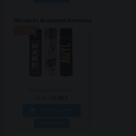
Más packs de poppers Barcelona
-15%
-
Pack Poppers Premium
27,80 €
32,70 €

AÑADIR AL CARRITO
VER DETALLES