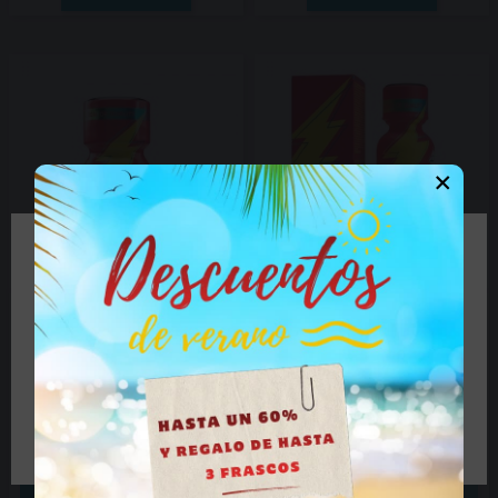
×
🔞 Parte del contenido de este sitio no es
adecuado para personas menores de 18 años.
Si es mayor de 18 años haga clic en el botón, si es
Popper Original Super...
Popper Original Super...
menor de edad cierre el sitio.
1 bote - 7,90 €
1 bote - 9,90 €
3 botes - 18,95 €
3 botes - 23,76 €
6 botes - 34,95 €
6 botes - 44,55 €
12 botes - 54,95 €
12 botes - 71,28 €
Tengo más de 18 años
18 botes - 69,95 €
18 botes - 89,10 €


AÑADIR AL CARRITO
AÑADIR AL CARRITO