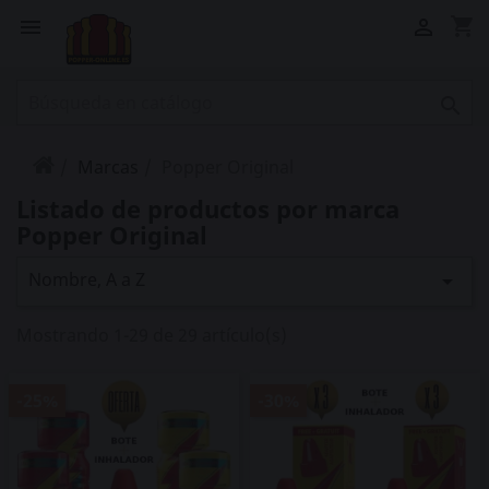
shopping_cart



Marcas
Popper Original
Listado de productos por marca
Popper Original
Nombre, A a Z

Mostrando 1-29 de 29 artículo(s)
-25%
-30%