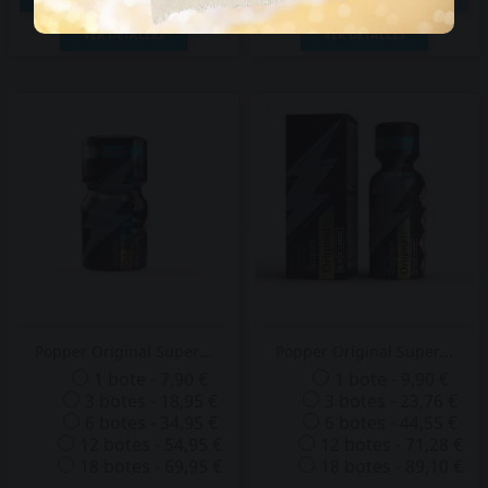
VER DETALLES
VER DETALLES
Popper Original Super...
Popper Original Super...
1 bote - 7,90 €
1 bote - 9,90 €
3 botes - 18,95 €
3 botes - 23,76 €
6 botes - 34,95 €
6 botes - 44,55 €
12 botes - 54,95 €
12 botes - 71,28 €
18 botes - 69,95 €
18 botes - 89,10 €