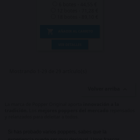
6 botes - 44,55 €
12 botes - 71,28 €
18 botes - 89,10 €

AÑADIR AL CARRITO
VER DETALLES
Mostrando 1-29 de 29 artículo(s)
Volver arriba

La marca de Popper Original aporta
innovación a la
tradición.
Los
mejores poppers del mercado
repensados
y relanzados para deleitar a todos.
Si has probado varios poppers, sabes que la
experiencia puede ser muy desigual. Unos frascos