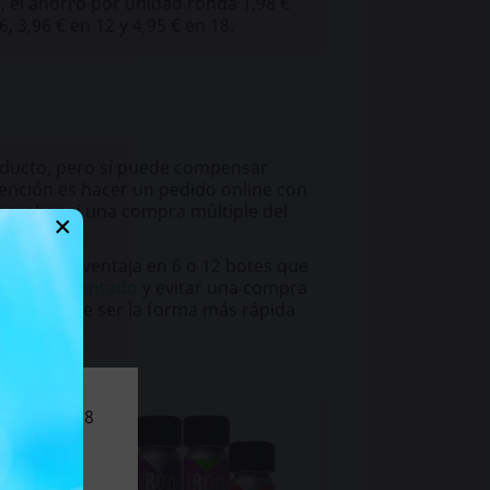
, el ahorro por unidad ronda 1,98 €
, 3,96 € en 12 y 4,95 € en 18.
oducto, pero sí puede compensar
ntención es hacer un pedido online con
probar si una compra múltiple del
×
notar más ventaja en 6 o 12 botes que
pack ya montado
y evitar una compra
6 o 12 suele ser la forma más rápida
nores de 18
-45%
-25%
l sitio.