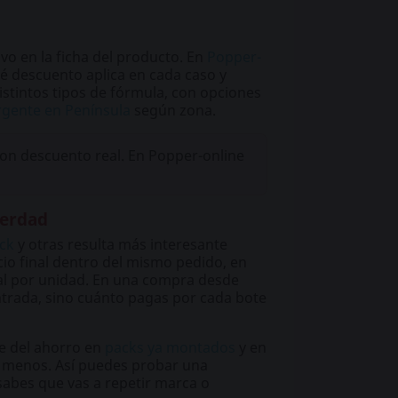
ivo en la ficha del producto. En
Popper-
ué descuento aplica en cada caso y
distintos tipos de fórmula, con opciones
rgente en Península
según zona.
on descuento real. En Popper-online
Verdad
ck
y otras resulta más interesante
io final dentro del mismo pedido, en
eal por unidad. En una compra desde
 entrada, sino cuánto pagas por cada bote
te del ahorro en
packs ya montados
y en
r menos. Así puedes probar una
 sabes que vas a repetir marca o