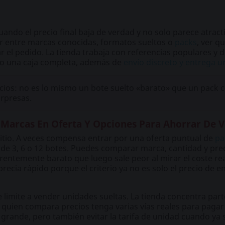
uando el precio final baja de verdad y no solo parece atract
gir entre marcas conocidas, formatos sueltos o
packs
, ver q
r el pedido. La tienda trabaja con referencias populares y 
 o una caja completa, además de
envío discreto y entrega u
ios: no es lo mismo un bote suelto «barato» que un pack c
orpresas.
 Marcas En Oferta Y Opciones Para Ahorrar De 
sitio. A veces compensa entrar por una oferta puntual de
pa
de 3, 6 o 12 botes. Puedes comparar marca, cantidad y prec
rentemente barato que luego sale peor al mirar el coste r
aprecia rápido porque el criterio ya no es solo el precio de
limite a vender unidades sueltas. La tienda concentra par
 quien compara precios tenga varias vías reales para paga
o grande, pero también evitar la tarifa de unidad cuando ya