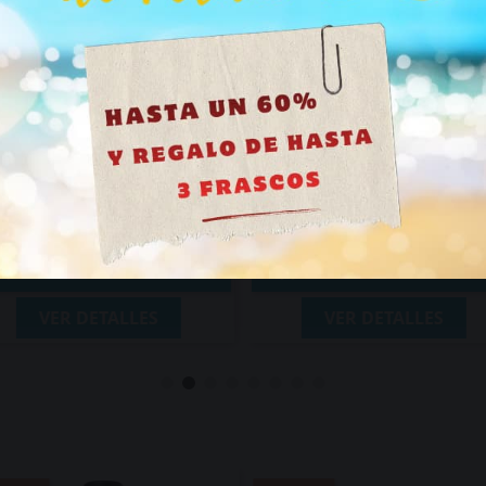
Tengo más de 18 años
Pack Poppers Fist...
Pack Poppers Gijón
24,03 €
38,70 €
26,70 €
51,60 €
AÑADIR AL CARRITO
AÑADIR AL CARRIT


VER DETALLES
VER DETALLES