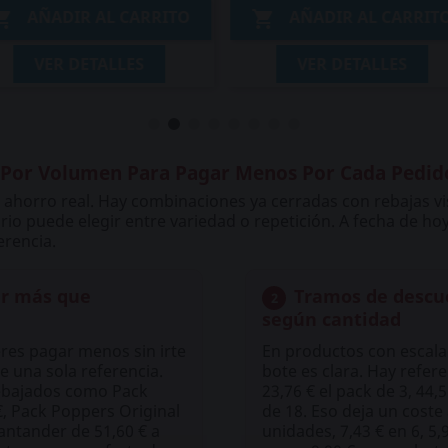
AÑADIR AL CARRITO
AÑADIR AL CARRIT


VER DETALLES
VER DETALLES
 Por Volumen Para Pagar Menos Por Cada Pedid
 ahorro real. Hay combinaciones ya cerradas con rebajas vi
rio puede elegir entre variedad o repetición. A fecha de h
erencia.
ar más que
Tramos de descu
2
según cantidad
res pagar menos sin irte
En productos con escala
 una sola referencia.
bote es clara. Hay refer
rebajados como Pack
23,76 € el pack de 3, 44,5
€, Pack Poppers Original
de 18. Eso deja un coste
antander de 51,60 € a
unidades, 7,43 € en 6, 5,