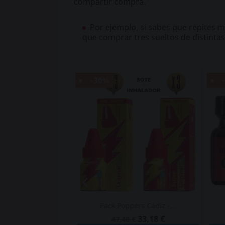
compartir compra.
Por ejemplo, si sabes que repites m
que comprar tres sueltos de distintas
-30%
rs Amyl – 3...
Pack Poppers Cádiz -...
25,25 €
33,18 €
€
47,40 €