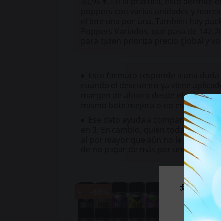
30,96 €. En la práctica, esto permite 
poppers con varias unidades y marca
el lote una por una. También hay pa
Poppers Variados, que pasa de 142,20
para quien prioriza precio global y v
Este formato responde a una duda 
cuando el descuento ya viene aplicado
margen de ahorro desde el primer cli
mismo bote mejora o no ese resultad
Ese dato ayuda a comparar con crit
en 3. En cambio, quien todavía est
al por mayor que aún no le compensa. 
de no pagar de más por unidad.
🔞 Parte d
-40%
Si es m