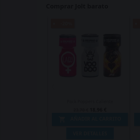
Comprar Jolt barato
-20%
pers Almería
Pack Poppers Caliente
28,44 €
18,96 €
€
23,70 €
R AL CARRITO
AÑADIR AL CARRITO

DETALLES
VER DETALLES