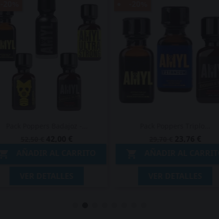
-20%
-20%
Pack Poppers Badajoz -...
Pack Poppers Triplo...
42,00 €
23,76 €
52,50 €
29,70 €
AÑADIR AL CARRITO
AÑADIR AL CARRIT


VER DETALLES
VER DETALLES