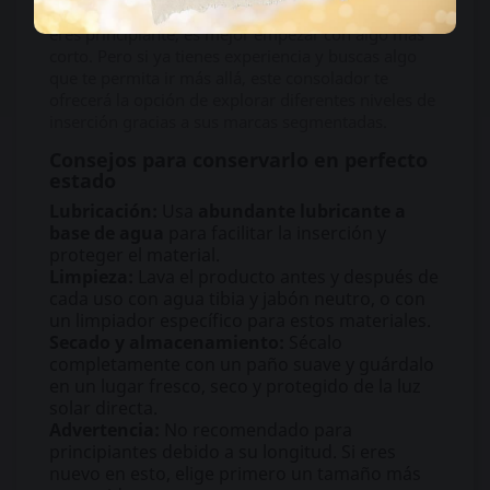
familiarizados con productos de gran tamaño. Si
eres principiante, es mejor empezar con algo más
corto. Pero si ya tienes experiencia y buscas algo
que te permita ir más allá, este consolador te
ofrecerá la opción de explorar diferentes niveles de
inserción gracias a sus marcas segmentadas.
Consejos para conservarlo en perfecto
estado
Lubricación:
Usa
abundante lubricante a
base de agua
para facilitar la inserción y
proteger el material.
Limpieza:
Lava el producto antes y después de
cada uso con agua tibia y jabón neutro, o con
un limpiador específico para estos materiales.
Secado y almacenamiento:
Sécalo
completamente con un paño suave y guárdalo
en un lugar fresco, seco y protegido de la luz
solar directa.
Advertencia:
No recomendado para
principiantes debido a su longitud. Si eres
nuevo en esto, elige primero un tamaño más