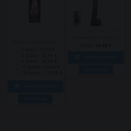
Consolador Karl AB11–...
Popper Fist Black 24ml...
14,49 €
19,32 €
1 bote - 12,90 €
3 botes - 30,96 €

AÑADIR AL CARRITO
6 botes - 58,05 €
12 botes - 92,88 €
VER DETALLES
18 botes - 129,95 €

AÑADIR AL CARRITO
VER DETALLES
Twitter
Rss
Pinterest