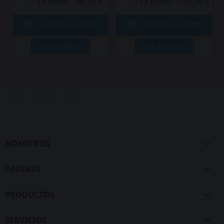
18 botes - 98,10 €
18 botes - 129,95 €


AÑADIR AL CARRITO
AÑADIR AL CARRITO
VER DETALLES
VER DETALLES
Twitter
Rss
Pinterest
NOSOTROS

PAGINAS

PRODUCTOS

SERVICIOS
