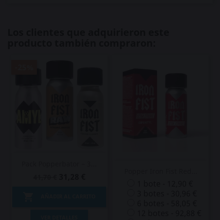
Los clientes que adquirieron este
producto también compraron:
-25%
Pack Popperbator – 3...
Popper Iron Fist Red...
31,28 €
41,70 €
1 bote - 12,90 €
3 botes - 30,96 €

AÑADIR AL CARRITO
6 botes - 58,05 €
12 botes - 92,88 €
VER DETALLES