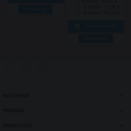
6 botes - 44,55 €
12 botes - 71,28 €
VER DETALLES
18 botes - 89,10 €

AÑADIR AL CARRITO
VER DETALLES
Twitter
Rss
Pinterest
NOSOTROS

PAGINAS

PRODUCTOS
