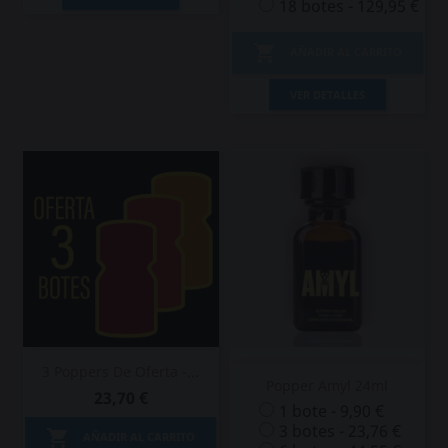
18 botes - 129,95 €

AÑADIR AL CARRITO
VER DETALLES
3 Poppers De Oferta -...
Popper Amyl 24ml
23,70 €
1 bote - 9,90 €
3 botes - 23,76 €

AÑADIR AL CARRITO