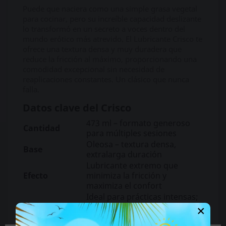
Puede que naciera como una simple grasa vegetal
para cocinar, pero su increíble capacidad deslizante
lo transformó en un secreto a voces dentro del
mundo erótico más atrevido. El Lubricante Crisco te
ofrece una textura densa y muy duradera que
reduce la fricción al máximo, proporcionando una
comodidad excepcional sin necesidad de
reaplicaciones constantes. Un clásico que nunca
falla.
Datos clave del Crisco
473 ml – formato generoso
Cantidad
para múltiples sesiones
Oleosa – textura densa,
Base
extralarga duración
Lubricante extremo que
Efecto
minimiza la fricción y
maximiza el confort
Ideal para prácticas intensas;
×
Compatibilidad
no compatible con
preservativos de látex