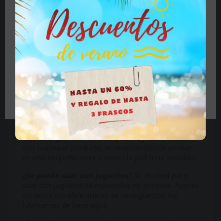
Ventajas que te conquistarán
Textura densa y ultra deslizante.
No se diluye
🔞 Parte del contenido de este sitio no es
ni se evapora fácilmente. Crea una película que
adecuado para personas menores de 18 años.
dura y dura, para que te olvides de reaplicar.
Si es mayor de 18 años haga clic en el botón, si es
Historial impecable.
Un producto con
menor de edad cierre el sitio.
décadas de uso a sus espaldas, avalado por
quienes buscan la máxima eficacia.
Rendimiento superior.
Al ser tan denso, una
pequeña cantidad rinde muchísimo. Perfecto
Tengo más de 18 años
para largas sesiones sin interrupciones.
Preguntas que quizás te rondan
¿Es seguro para todo tipo de pieles?
Está
diseñado para uso externo y es muy estable. Como
con cualquier producto, te recomendamos probar
en una pequeña zona si tienes la piel muy sensible.
¿Se puede usar con juguetes?
Sí, es ideal para
usar con juguetes de materiales no porosos. Aporta
un desliz increíble que no se consigue con los
lubricantes de base agua.