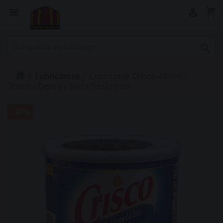
shopping_cart



Lubricantes
Lubricante Crisco 473ml –
Textura Densa y Ultra Deslizante
-30%