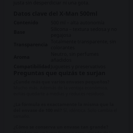
justa sin desperdiciar ni una gota.
Datos clave del X-Man 500ml
Contenido
500 ml – alta autonomía
Silicona – textura sedosa y no
Base
pegajosa
Totalmente transparente, sin
Transparencia
colorantes
Neutro, sin perfumes
Aroma
añadidos
Compatibilidad
Juguetes y preservativos
Preguntas que quizás te surjan
¿Cunde más que varios envases pequeños?
Mucho más. Además de la ventaja económica,
evitas quedarte a medias y reduces residuos.
¿La fórmula es exactamente la misma que la
del envase de 100 ml?
Sí, idéntica. Solo cambia el
tamaño.
¿Cómo se conserva un envase tan grande?
Guárdalo en un lugar fresco y seco, alejado de la