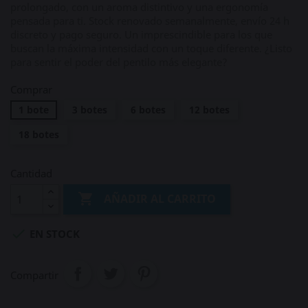
prolongado, con un aroma distintivo y una ergonomía
pensada para ti. Stock renovado semanalmente, envío 24 h
discreto y pago seguro. Un imprescindible para los que
buscan la máxima intensidad con un toque diferente. ¿Listo
para sentir el poder del pentilo más elegante?
Comprar
1 bote
3 botes
6 botes
12 botes
18 botes
Cantidad

AÑADIR AL CARRITO

EN STOCK
Compartir