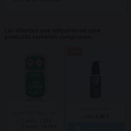
Los clientes que adquirieron este
producto también compraron:
-25%
Lubricante Con...
Popper CBD 10ml – Con...
5,96 €
7,95 €
1 bote - 7,90 €
3 botes - 18,95 €

AÑADIR AL CARRITO