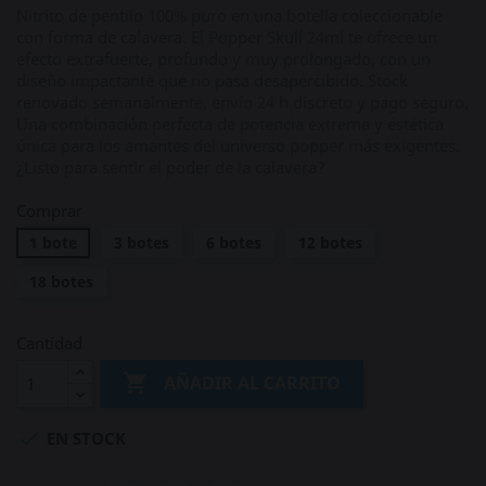
Nitrito de pentilo 100% puro en una botella coleccionable
con forma de calavera. El Popper Skull 24ml te ofrece un
efecto extrafuerte, profundo y muy prolongado, con un
diseño impactante que no pasa desapercibido. Stock
renovado semanalmente, envío 24 h discreto y pago seguro.
Una combinación perfecta de potencia extrema y estética
única para los amantes del universo popper más exigentes.
¿Listo para sentir el poder de la calavera?
Comprar
1 bote
3 botes
6 botes
12 botes
18 botes
Cantidad

AÑADIR AL CARRITO

EN STOCK