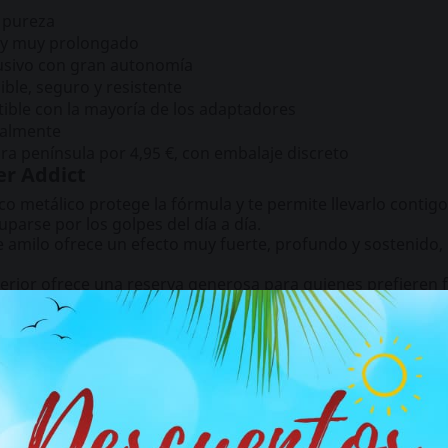
a pureza
o y muy prolongado
lusivo con gran autonomía
ble, seguro y resistente
ible con la mayoría de los adaptadores
almente
ra península por 4,95 €, con embalaje discreto
er Addict
sco metálico protege la fórmula y te permite llevarlo conti
arse por los golpes del día a día.
 amilo ofrece un efecto muy fuerte, profundo y sostenido, i
rior ofrece una reserva generosa para quienes prefieren 
ddict combina una presentación difícil de confundir con u
brir otra referencia intensa de amilo con un formato difer
Raw 24 ml
.
cesiones
 punto justo de potencia porque renovamos el stock todas las se