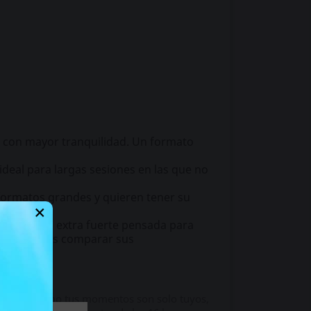
go con mayor tranquilidad. Un formato
deal para largas sesiones en las que no
formatos grandes y quieren tener su
×
na fórmula extra fuerte pensada para
ente, puedes comparar sus
manas. Y como tus momentos son solo tuyos,