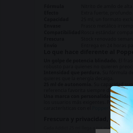
Fórmula
Nitrito de amilo de alt
Efecto
Extra fuerte, profund
Capacidad
25 ml, un formato exc
Envase
Frasco metálico irrompi
Compatibilidad
Rosca estándar compat
Frescura
Stock renovado seman
Envío
Entrega en 24 horas pa
Lo que hace diferente al Popp
Un golpe de potencia blindado.
El fra
robusto para quienes no quieren preocup
Intensidad que perdura.
Su fórmula de
quieres que la energía decaiga.
25 ml de autonomía.
Su capacidad supe
referencia favorita siempre disponible.
Una marca con personalidad propia.
A
los usuarios más exigentes. Para descu
características con el
Popper Iron Fist 
Frescura y privacidad, sin con
Cada Addict 25 ml llega a tus manos en su