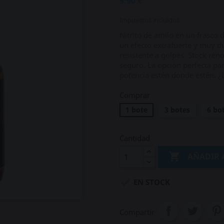
9,90 €
Impuestos incluidos
Nitrito de amilo en un frasco 
un efecto extrafuerte y muy d
resistente a golpes. Stock re
seguro. La opción perfecta pa
potencia estén donde estén. ¿L
Comprar
1 bote
3 botes
6 bo
Cantidad

AÑADIR 

EN STOCK
Compartir