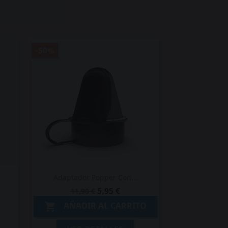
-50%
Adaptador Popper Con...
5,95 €
11,90 €
AÑADIR AL CARRITO
