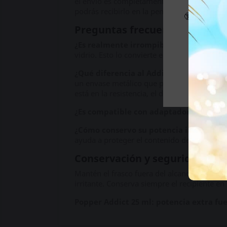
el envío es completamente discreto: embalaj
podrás recibirlo en la península en 24 horas
🔞 Parte d
Preguntas frecuentes sobre el
Si es m
¿Es realmente irrompible el frasco?
Está
vidrio. Esto lo convierte en una opción espe
¿Qué diferencia al Addict de otros form
un envase metálico que protege el contenido 
está en la resistencia, el diseño y la person
¿Es compatible con adaptadores?
Sí. Su 
¿Cómo conservo su potencia intacta?
Gu
ayuda a proteger el contenido de la luz, mi
Conservación y seguridad
Mantén el frasco fuera del alcance de los ni
irritante. Conserva siempre el recipiente en
Popper Addict 25 ml: potencia extra fu