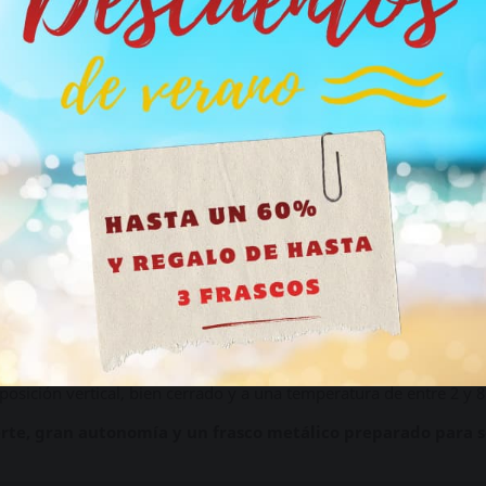
e neutro, sin marcas ni pistas sobre el contenido, y pago seguro.
.
el contenido de este sitio no es adecuado para personas me
años.
 Popper Addict 25 ml
ayor de 18 años haga clic en el botón, si es menor de edad cierre e
 fabricado en metal resistente y diseñado para soportar golpes y
cialmente práctica para transportarlo.
atos de amilo?
Además de su fórmula extra fuerte y prolongada,
Tengo más de 18 años
frente a la luz y los golpes. Frente a alternativas como el
Popper
alidad de su frasco metálico.
rosca estándar resulta compatible con la mayoría de los adaptado
arda el frasco en posición vertical, bien cerrado y a una temperat
entras que el cierre de seguridad favorece una conservación adec
ños. Evita el contacto del líquido con los ojos, la piel y las muco
 posición vertical, bien cerrado y a una temperatura de entre 2 y 8
erte, gran autonomía y un frasco metálico preparado para s