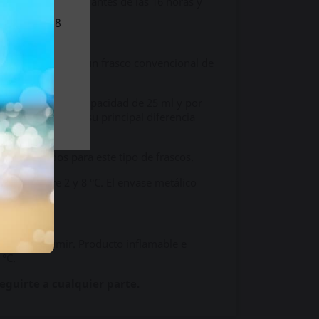
 Realiza tu pedido antes de las 16 horas y
nores de 18
l sitio.
 caídas mejor que un frasco convencional de
 destaca por su capacidad de 25 ml y por
 Amyl Tall 24 ml
, su principal diferencia
res diseñados para este tipo de frascos.
ura de entre 2 y 8 °C. El envase metálico
uada.
sas. No consumir. Producto inflamable e
 °C.
eguirte a cualquier parte.