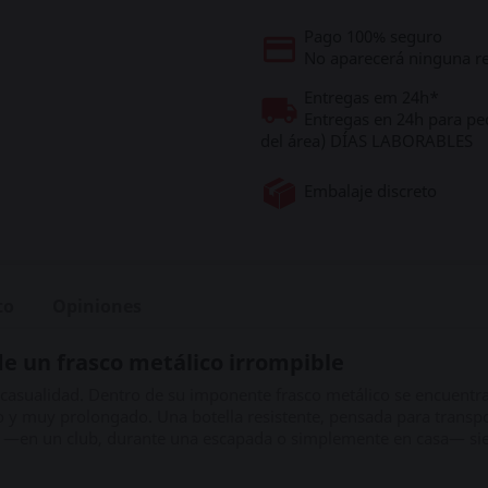
Pago 100% seguro
No aparecerá ninguna re
Entregas em 24h*
Entregas en 24h para pe
del área) DÍAS LABORABLES
Embalaje discreto
to
Opiniones
de un frasco metálico irrompible
casualidad. Dentro de su imponente frasco metálico se encuentra 
o y muy prolongado. Una botella resistente, pensada para transpo
és —en un club, durante una escapada o simplemente en casa— si