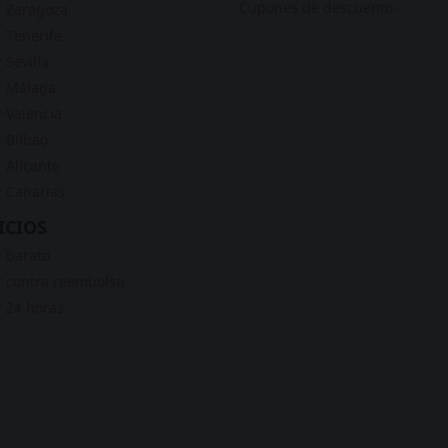
Cupones de descuento
 Zaragoza
 Tenerife
 Sevilla
r Málaga
 Valencia
 Bilbao
 Alicante
 Canarias
ICIOS
 barato
 contra reembolso
 24 horas