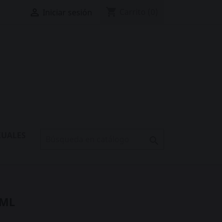
shopping_cart

Carrito
(0)
Iniciar sesión
XUALES

5ML