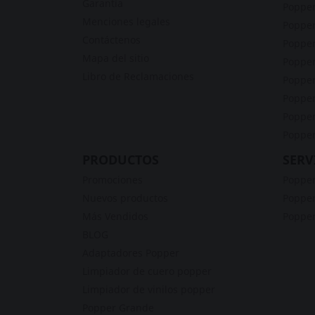
Garantía
Popper
Menciones legales
Popper
Contáctenos
Popper
Mapa del sitio
Poppe
Libro de Reclamaciones
Popper
Popper
Popper
Popper
PRODUCTOS
SERV
Promociones
Popper
Nuevos productos
Popper
Más Vendidos
Popper
BLOG
Adaptadores Popper
Limpiador de cuero popper
Limpiador de vinilos popper
Popper Grande