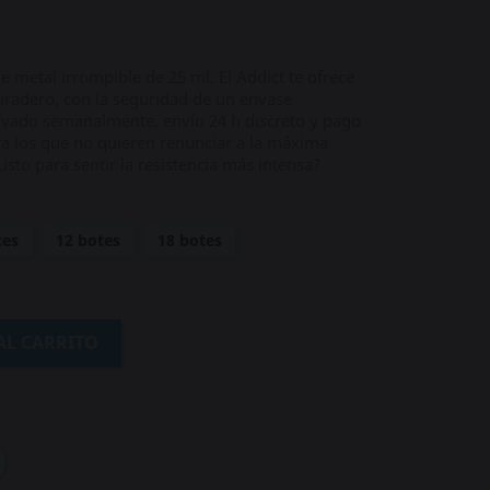
de metal irrompible de 25 ml. El Addict te ofrece
uradero, con la seguridad de un envase
novado semanalmente, envío 24 h discreto y pago
ra los que no quieren renunciar a la máxima
isto para sentir la resistencia más intensa?
tes
12 botes
18 botes
AL CARRITO