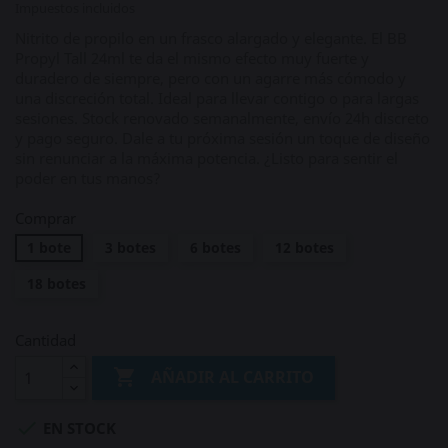
Impuestos incluidos
Nitrito de propilo en un frasco alargado y elegante. El BB
Propyl Tall 24ml te da el mismo efecto muy fuerte y
duradero de siempre, pero con un agarre más cómodo y
una discreción total. Ideal para llevar contigo o para largas
sesiones. Stock renovado semanalmente, envío 24h discreto
y pago seguro. Dale a tu próxima sesión un toque de diseño
sin renunciar a la máxima potencia. ¿Listo para sentir el
poder en tus manos?
Comprar
1 bote
3 botes
6 botes
12 botes
18 botes
Cantidad

AÑADIR AL CARRITO

EN STOCK