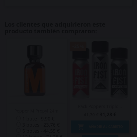
Los clientes que adquirieron este
producto también compraron:
-25%
Pack Poppers Triplo...
Popper M Propyl 24ml
31,28 €
41,70 €
1 bote - 9,90 €
3 botes - 23,76 €

AÑADIR AL CARRITO
6 botes - 44,55 €