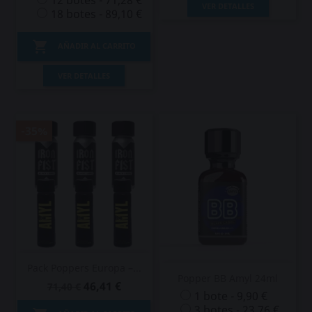
12 botes - 71,28 €
VER DETALLES
18 botes - 89,10 €

AÑADIR AL CARRITO
VER DETALLES
-35%
Pack Poppers Europa –...
Popper BB Amyl 24ml
46,41 €
71,40 €
1 bote - 9,90 €
3 botes - 23,76 €