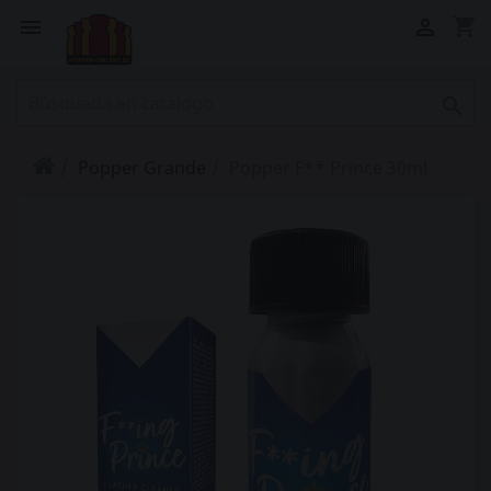
shopping_cart



Popper Grande
Popper F** Prince 30ml