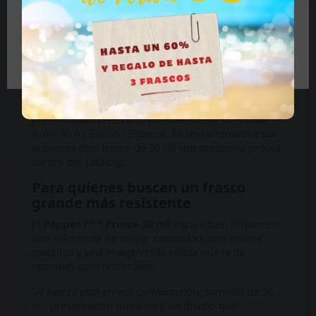
de mayor capacidad
Dentro de los formatos grandes, cada referencia
puede diferenciarse por composición, diseño,
Tengo más de 18 años
marca, envase o identidad visual. F** Prince 30 ml
destaca especialmente por su envase metálico y por
esa sensación de producto más protegido.
Si quieres comparar con otra referencia grande de
presentación premium, puedes revisar el
Popper
Amyl 30 ml Edición Especial
. Es una alternativa útil
si buscas otro frasco de 30 ml con presencia propia
dentro del catálogo.
Para quienes buscan un frasco
grande más resistente
El
Popper F** Prince 30 ml
encaja bien si quieres
una referencia de mayor capacidad, con envase
metálico y una imagen más sólida que la de
opciones convencionales.
Su fuerza está en esa combinación: formato de 30
ml, presentación metálica y un diseño que