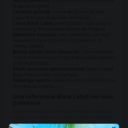
Nitrito de amilo:
composición clara dentro de
la gama Original.
Formato grande:
frasco de 30 ml con más
capacidad que la versión compacta.
Línea Black Label:
presentación más oscura,
premium y diferenciada dentro de Original.
Identidad marcada:
una referencia con más
presencia visual que otras opciones de la
misma familia.
Buena opción para comparar:
especialmente
frente a referencias Original de propilo, pentilo
o fórmula mixta.
Stock renovado semanalmente:
cada unidad
llega fresca y bien conservada.
Embalaje neutro:
envío discreto, sin marcas ni
referencias visibles.
Una referencia Black Label con más
presencia
La línea Black Label tiene un peso propio dentro de
Original. Su estética más oscura y sobria transmite
una sensación más selecta que otras referencias de
×