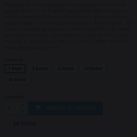
Nitrito de amilo en estado puro concentrado en un frasco
gigante de 30 ml. El Original Super Black Label te regala un
efecto progresivo, intenso y tan duradero que querrás que
nunca acabe. La referencia premium de la línea Original, con
frescura semanal garantizada y envío discreto en 24h. Ideal
para largas sesiones, para compartir o para darte ese gusto
que solo tú entiendes. ¿Listo para sentir el poder del amilo
en su máxima expresión?
Comprar
1 bote
3 botes
6 botes
12 botes
18 botes
Cantidad

AÑADIR AL CARRITO

EN STOCK