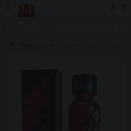
shopping_cart



Popper Grande
Popper Original Zero 30ml –
Efecto Inmediato