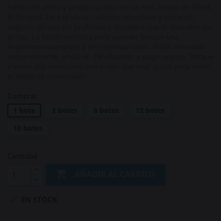
Nitrito de amilo y propilo unidos en un solo frasco de 30 ml.
El Original Zero te da un subidón inmediato y vibrante,
seguido de una ola profunda y duradera que te envuelve sin
prisas. La fusión perfecta para quienes buscan una
experiencia completa y sin interrupciones. Stock renovado
semanalmente, envío en 24h discreto y pago seguro. Porque
a veces dos moléculas son mejor que una. ¿Listo para sentir
el doble de intensidad?
Comprar
1 bote
3 botes
6 botes
12 botes
18 botes
Cantidad

AÑADIR AL CARRITO

EN STOCK