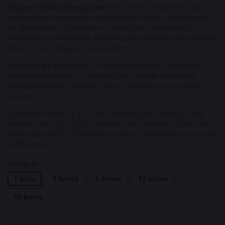
Popper LMFAO Pentyl 24ml
con nitrito de pentilo. Ideal
para quienes buscan una experiencia intensa, prolongada y
de alto impacto. Su acción es rápida pero controlada,
envolvente y placentera. Perfecto para usuarios que quieren
pasar a una categoría más potente.
Formato de 24 ml
para un uso prolongado y constante.
Aroma característico y calidad fiable.
Stock renovado
semanalmente
– siempre fresco, siempre en su punto
óptimo.
Conservar entre 2 y 8 °C, bien cerrado y en vertical. Evitar
contacto con ojos, piel o mucosas. No consumir. Envío 24h a
península (4,95 €). Embalaje discreto. ¿Preparado para sentir
la diferencia?
Comprar
1 bote
3 botes
6 botes
12 botes
18 botes