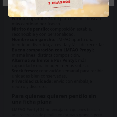
Por qué elegir Popper LMFAO
Pentyl 24 ml
Formato grande:
24 ml para quienes buscan
más cantidad por frasco.
Nitrito de pentilo:
composición estable,
reconocible y con personalidad.
Nombre con gancho:
LMFAO aporta una
identidad divertida, atrevida y fácil de recordar.
Buena comparación con LMFAO Propyl:
misma línea, distinta composición.
Alternativa frente a Pur Pentyl:
más
capacidad y una imagen menos sobria.
Stock fresco:
renovación semanal para recibir
unidades bien conservadas.
Privacidad cuidada:
envío con embalaje
neutro y discreto.
Para quienes quieren pentilo sin
una ficha plana
LMFAO Pentyl 24 ml
encaja con quienes buscan
una referencia de pentilo en formato grande, pero