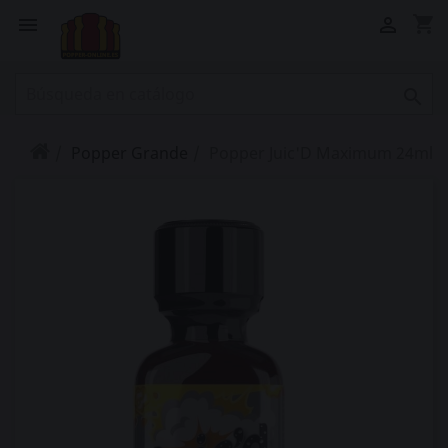
shopping_cart



Popper Grande
Popper Juic'D Maximum 24ml