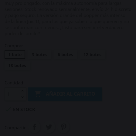
muy prolongado, con la máxima autonomía para largas
sesiones. Stock renovado semanalmente, envío 24 h discreto
y pago seguro. La versión grande del popper más intenso
de la línea Juic'D, para los que ya saben lo que quieren y no
se conforman con menos. ¿Listo para sentir el verdadero
poder del amilo?
Comprar
1 bote
3 botes
6 botes
12 botes
18 botes
Cantidad

AÑADIR AL CARRITO

EN STOCK
Compartir