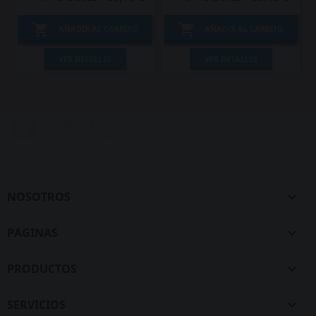


AÑADIR AL CARRITO
AÑADIR AL CARRITO
VER DETALLES
VER DETALLES
Twitter
Rss
Pinterest
NOSOTROS

PAGINAS

PRODUCTOS

SERVICIOS
