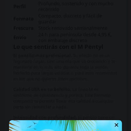
Profundo, sostenido y con mucho
Perfil
recorrido
Compacto, discreto y fácil de
Formato
guardar
Frescura
Stock renovado semanalmente
24 h para península desde 4,95 €,
Envío
con embalaje discreto
Lo que sentirás con el M Pentyl
El pentilo más profesional.
Su efecto no es un
fogonazo fugaz, sino una ola que va creciendo y te
mantiene en lo más alto durante toda la sesión.
Perfecto para largas veladas o para esos momentos
en los que no quieres interrupciones.
Calidad USA en tu bolsillo.
La línea M es
sinónimo de consistencia y pureza. Este formato
compacto te permite llevar esa calidad a cualquier
parte sin renunciar a nada.
Intensidad con profundidad.
El pentilo tiene un
×
carácter más sostenido que otros perfiles más
rápidos. Por eso M Pentyl 10 ml funciona tan bien