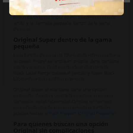
El adaptador incluido funciona como un detalle
adicional. El protagonismo sigue estando en el
frasco de Original Super 10 ml, su composición de
amilo y su formato pequeño dentro de la gama
Original.
Original Super dentro de la gama
pequeña
En la familia Original de 10 ml, cada referencia tiene
su papel. Propyl se centra en propilo, Zero combina
amilo y propilo, Gold aporta identidad dorada,
Black Label Pentyl trabaja el pentilo y Super Black
Label refuerza la estética premium.
Original Super se mantiene como una opción
compacta, directa y centrada en amilo. Si quieres
comparar varias referencias Original en formato
pequeño dentro de una sola selección, también
puedes revisar el
Pack Poppers Original Pequeños
.
Para quienes buscan una opción
Original sin complicaciones