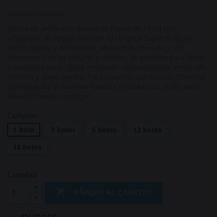
Impuestos incluidos
Nitrito de amilo extrafuerte en frasco de 10 ml con
adaptador de regalo incluido. El Original Super te da un
efecto rápido y envolvente, ahora más cómodo y sin
derrames. Con su estuche protector, es perfecto para llevar
a cualquier parte. Stock renovado semanalmente, envío 24h
discreto y pago seguro. Para usuarios que buscan potencia,
comodidad y la máxima frescura en cada uso. ¿Listo para
llevarlo siempre contigo?
Comprar
1 bote
3 botes
6 botes
12 botes
18 botes
Cantidad

AÑADIR AL CARRITO