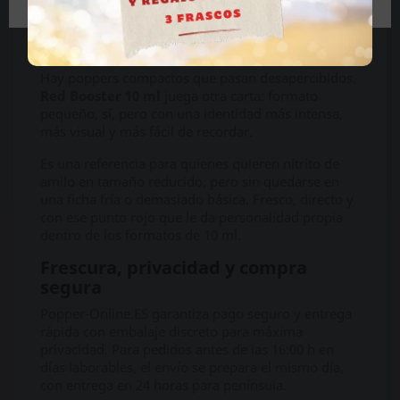
Una opción para quienes quieren
amilo pequeño con más actitud
Hay poppers compactos que pasan desapercibidos.
Red Booster 10 ml
juega otra carta: formato
pequeño, sí, pero con una identidad más intensa,
más visual y más fácil de recordar.
Es una referencia para quienes quieren nitrito de
amilo en tamaño reducido, pero sin quedarse en
una ficha fría o demasiado básica. Fresco, directo y
con ese punto rojo que le da personalidad propia
dentro de los formatos de 10 ml.
Frescura, privacidad y compra
segura
Popper-Online.ES garantiza pago seguro y entrega
rápida con embalaje discreto para máxima
privacidad. Para pedidos antes de las 16:00 h en
días laborables, el envío se prepara el mismo día,
con entrega en 24 horas para península.