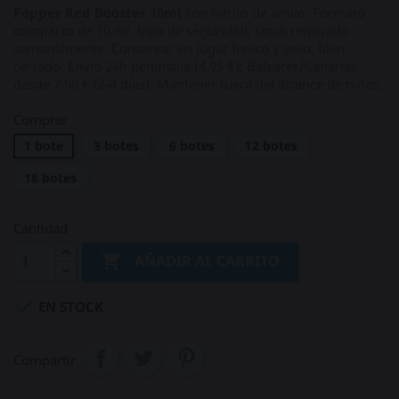
Popper Red Booster 10ml
con nitrito de amilo. Formato
compacto de 10 ml, tapa de seguridad, stock renovado
semanalmente. Conservar en lugar fresco y seco, bien
cerrado. Envío 24h península (4,95 €); Baleares/Canarias
desde 7,90 € (2‑4 días). Mantener fuera del alcance de niños.
Comprar
1 bote
3 botes
6 botes
12 botes
18 botes
Cantidad

AÑADIR AL CARRITO

EN STOCK
Compartir