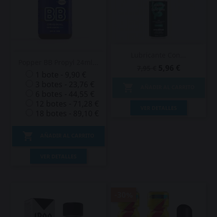
Lubricante Con...
Popper BB Propyl 24ml...
5,96 €
7,95 €
1 bote - 9,90 €
3 botes - 23,76 €

AÑADIR AL CARRITO
6 botes - 44,55 €
12 botes - 71,28 €
VER DETALLES
18 botes - 89,10 €

AÑADIR AL CARRITO
VER DETALLES
-30%