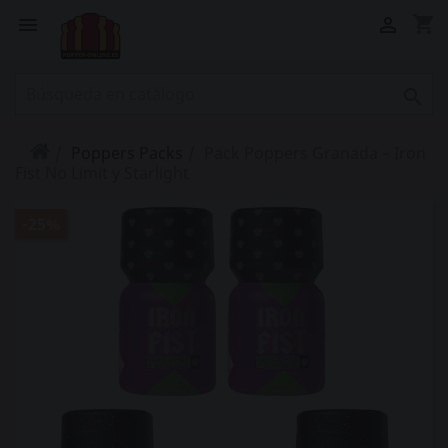
shopping_cart



Poppers Packs
Pack Poppers Granada – Iron
Fist No Limit y Starlight
-25%