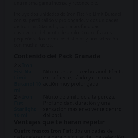
una misma gama intensa y reconocible.
Incluye dos unidades de Iron Fist No Limit Butanol,
con su perfil cálido y prolongado, y dos unidades
de Iron Fist Starlight, con la profundidad
envolvente del nitrito de amilo. Cuatro frascos
pequeños, dos fórmulas distintas y una selección
con mucha fuerza.
Contenido del Pack Granada
2 ×
Iron
Fist No
Nitrito de pentilo + butanol. Efecto
Limit
extra fuerte, cálido y con una
Butanol 10
acción muy prolongada.
ml
2 ×
Iron
Nitrito de amilo de alta pureza.
Fist
Profundidad, duración y una
Starlight
sensación más envolvente dentro
10 ml
del pack.
Ventajas que te harán repetir
Cuatro frascos Iron Fist:
dos unidades de
cada referencia para disfrutar de una selección