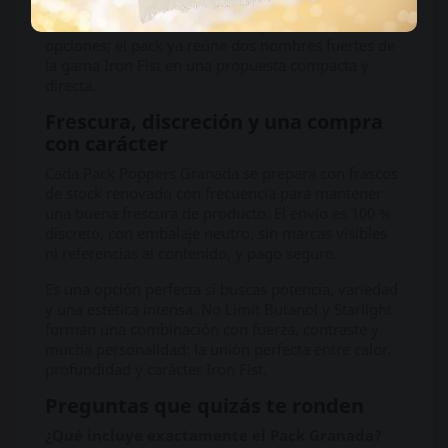
pequeño, cantidad suficiente y una selección fácil
de entender. No hace falta comparar demasiadas
opciones; el pack ya reúne dos nombres fuertes de
la gama Iron Fist en una propuesta compacta y
directa.
Frescura, discreción y una compra
con carácter
Cada Pack Poppers Granada se prepara con frascos
de stock renovado con frecuencia para mantener
una buena frescura de producto. El envío es 100 %
discreto, con embalaje neutro, sin marcas visibles
ni referencias al contenido, y pago seguro.
Es una opción perfecta si buscas potencia, variedad
y una estética intensa. No Limit Butanol y Starlight
forman una combinación con fuerza, contraste y
mucha personalidad: la unión perfecta entre calor,
profundidad y carácter Iron Fist.
Preguntas que quizás te ronden
¿Qué incluye exactamente el Pack Granada?