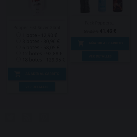
Pack Poppers...
Popper Fist Silver 24ml
41,46 €
59,23 €
1 bote - 12,90 €
3 botes - 30,96 €

AÑADIR AL CARRITO
6 botes - 58,05 €
12 botes - 92,88 €
VER DETALLES
18 botes - 129,95 €

AÑADIR AL CARRITO
VER DETALLES
Twitter
Rss
Pinterest