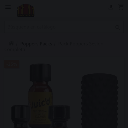
shopping_cart



Poppers Packs
Pack Poppers Sesión
Completa
-25%