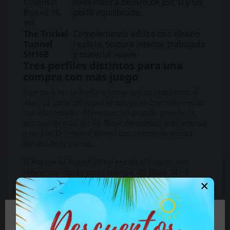
Original
línea clásica dentro de Juic'D y un
Boxed 18
perfil equilibrado.
ml
The Trickel
Complemento adulto con diseño
Tunnel
realista, textura interior trabajada
SH16B
y material suave.
Tres perfiles distintos para una
compra con más juego
Este pack no se limita a juntar varios productos al
azar. La parte principal se apoya en tres referencias
con identidades diferentes: un propilo grande de
entrada directa, un All Black de estética más intensa
y un Juic'D Original Boxed con presencia clásica
dentro de la marca.
El Popper M Propyl 24 ml encaja si buscas una
referencia rápida y con energía. All Black 24 ml
×
añade un punto más oscuro, visual y contundente.
Juic'D Original Boxed 18 ml equilibra el conjunto
con un formato diferente, más compacto que los
grandes de 24 ml, pero con la personalidad
🔞 Parte del contenido de este sitio no es
reconocible de Juic'D.