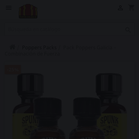
shopping_cart



Poppers Packs
Pack Poppers Galicia –
Combinación de Fuerza
-25%