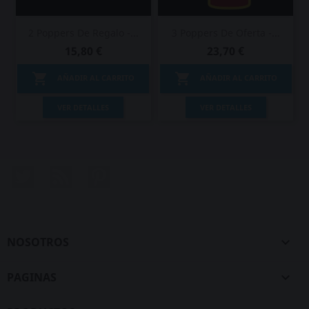
2 Poppers De Regalo -...
3 Poppers De Oferta -...
15,80 €
23,70 €


AÑADIR AL CARRITO
AÑADIR AL CARRITO
VER DETALLES
VER DETALLES
Twitter
Rss
Pinterest
NOSOTROS

PAGINAS
