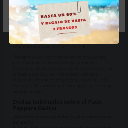
Formato grande, compra práctica y
envío discreto
Tengo más de 18 años
Al incluir cuatro frascos de 24 ml, este pack está
pensado para quienes prefieren una compra más
completa y no quieren quedarse cortos. Es una
opción interesante si ya conoces la línea Spunk
Power o si quieres tener dos perfiles distintos sin
comprar cada producto por separado.
Trabajamos con stock renovado con frecuencia
para mantener la frescura de los productos.
Además, el envío se prepara de forma discreta, con
embalaje neutro y sin referencias visibles al
contenido. Una selección potente, práctica y con
ese punto de variedad que hace que el pack tenga
sentido propio.
Dudas habituales sobre el Pack
Poppers Galicia
¿Qué diferencia hay entre las dos referencias
del pack?
El Spunk Power Amyl tiene un perfil más profundo,