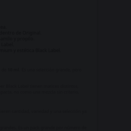
.
ea.
dentro de Original.
milo y propilo.
 Label.
ium y estética Black Label.
o de
10 ml
. Es una selección grande, pero
r Black Label tienen matices distintos,
acta, no como una mezcla sin criterio.
ieren cantidad, variedad y una selección ya
 grandes. Es un pack grande por número de