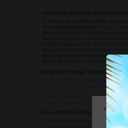
unidades, pero compacto por tamaño de fr
Ventajas del Pack Poppers Jaé
21 frascos en un solo pedido:
una comp
Seis referencias Original:
Propyl, Super
Formato de 10 ml:
frascos pequeños, ma
Variedad interna:
varias composiciones
Compra comparativa:
ideal para valora
Selección cerrada:
no necesitas añadir 
Stock renovado semanalmente:
unida
Embalaje neutro:
envío discreto, sin ma
Original Propyl, Super, Gold, Z
La variedad del
Pack Poppers Jaén
está en
nombres muy claros dentro del formato c
Original Zero
añade un perfil diferente de
bloque más oscuro, premium y diferenciado
🔞 Parte d
Una compra Original con cant
Si es m
Este pack no está pensado solo para probar
pequeña en una sola compra. Así puedes com