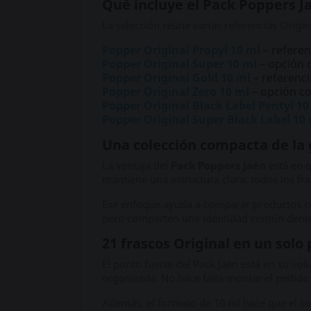
Qué incluye el Pack Poppers J
La selección reúne varias referencias Origi
Popper Original Propyl 10 ml
– referen
Popper Original Super 10 ml
– opción 
Popper Original Gold 10 ml
– referenci
Popper Original Zero 10 ml
– opción co
Popper Original Black Label Pentyl 10
Popper Original Super Black Label 10
Una colección compacta de la
La ventaja del
Pack Poppers Jaén
está en q
mantiene una estructura clara: todos los fr
Ese enfoque ayuda a comparar productos con
pero comparten una identidad común dentro
21 frascos Original en un solo
El punto fuerte del Pack Jaén está en su v
organizada. No hace falta montar el pedido 
Además, el formato de 10 ml hace que el 