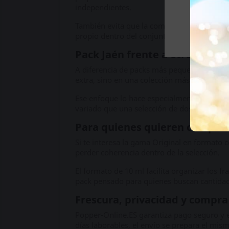
independientes.
También evita que la compra resulte demasia
propio dentro del conjunto.
Pack Jaén frente a otros packs
A diferencia de packs más pequeños o pro
extra, sino en una colección más grande de
Ese enfoque lo hace especialmente interes
variado que una selección de dos producto
Para quienes quieren compara
Si te interesa la gama Original en formato 
perder coherencia dentro de la selección.
El formato de 10 ml facilita organizar los 
pack pensado para quienes buscan cantidad,
Frescura, privacidad y compra
Popper-Online.ES garantiza pago seguro y e
días laborables, el envío se prepara el mis