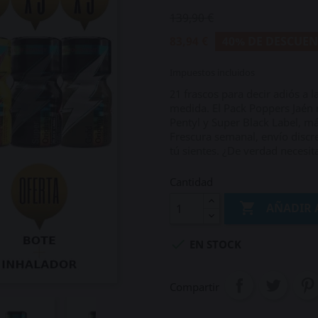
139,90 €
83,94 €
40% DE DESCUE
Impuestos incluidos
21 frascos para decir adiós a l
medida. El Pack Poppers Jaén 
Pentyl y Super Black Label, má
Frescura semanal, envío discr
tú sientes. ¿De verdad necesit
Cantidad

AÑADIR 

EN STOCK
Compartir