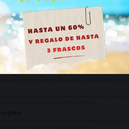
do repetitiva. Aunque todas las referencias pertenecen a la fami
Tengo más de 18 años
 Original
mocionales,
Pack Poppers Jaén
apuesta por amplitud. No se centr
 productos Original en formato de 10 ml.
ante si quieres una compra completa dentro de la gama. Es más a
s y más ordenado que una mezcla de marcas sin relación.
r la gama Original pequeña
compacto, este pack tiene mucho sentido. Permite valorar varias re
frascos, comparar productos de la misma línea y mantener una com
 variedad y una colección Original bien definida.
 segura
ntrega rápida con embalaje neutro para máxima privacidad. Para 
mo día, con entrega en 24 horas para península.