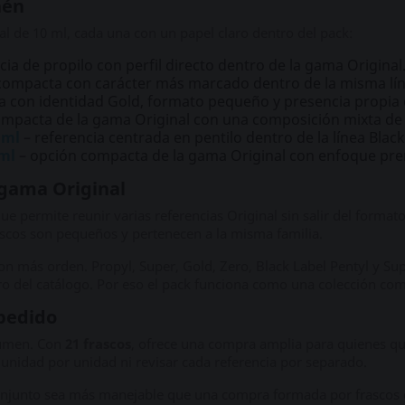
aén
nal de 10 ml, cada una con un papel claro dentro del pack:
cia de propilo con perfil directo dentro de la gama Original
compacta con carácter más marcado dentro de la misma lín
a con identidad Gold, formato pequeño y presencia propia 
mpacta de la gama Original con una composición mixta de a
 ml
– referencia centrada en pentilo dentro de la línea Black
 ml
– opción compacta de la gama Original con enfoque prem
 gama Original
ue permite reunir varias referencias Original sin salir del format
ascos son pequeños y pertenecen a la misma familia.
 más orden. Propyl, Super, Gold, Zero, Black Label Pentyl y Supe
 del catálogo. Por eso el pack funciona como una colección comp
 pedido
olumen. Con
21 frascos
, ofrece una compra amplia para quienes qu
unidad por unidad ni revisar cada referencia por separado.
conjunto sea más manejable que una compra formada por frascos