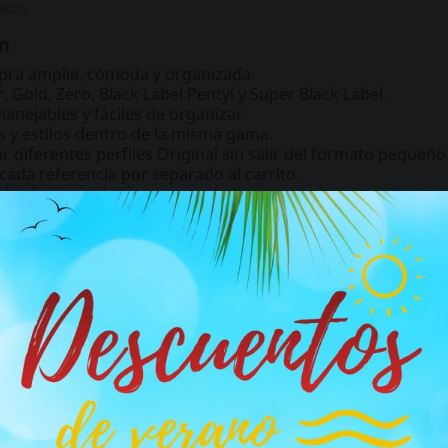
asco.
n
ra amplia, cómoda y organizada.
, Gold, Zero, Black Label Pentyl y Super Black Label.
nejables y fáciles de organizar.
 y estilos dentro de la misma gama.
r diferentes perfiles Original sin salir del formato pequeño
cada referencia por separado al carrito.
des frescas y bien conservadas.
rcas ni referencias visibles.
ero y Black Label
 cómo combina referencias reconocibles de la misma gama.
Orig
ompacto.
Original Gold
suma una estética más dorada y visual.
ntro de la familia, mientras que
Original Black Label Pentyl
y
O
r del pack.
el contenido de este sitio no es adecuado para personas me
idad y variedad
años.
ayor de 18 años haga clic en el botón, si es menor de edad cierre e
 una referencia concreta. Su enfoque es más amplio: reunir una 
parar perfiles, organizar varias unidades y tener una selección