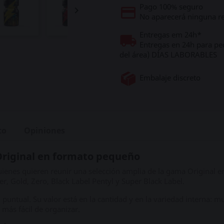
Pago 100% seguro

No aparecerá ninguna re
Entregas em 24h*
Entregas en 24h para pe
del área) DÍAS LABORABLES
Embalaje discreto
to
Opiniones
Original en formato pequeño
ienes quieren reunir una selección amplia de la gama Original e
er, Gold, Zero, Black Label Pentyl y Super Black Label.
ntual. Su valor está en la cantidad y en la variedad interna: mu
más fácil de organizar.