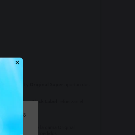
.
×
inal Propyl
y
Original Super
aportan dos
riginal Super Black Label
refuerzan el
nores de 18
l sitio.
parte importante de la gama Original
 completa sin hacer pedidos