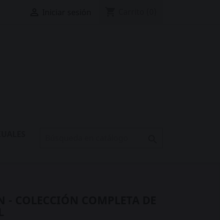
shopping_cart

Carrito
(0)
Iniciar sesión
XUALES

N - COLECCIÓN COMPLETA DE
L