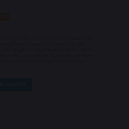
NTO
a rutina y hola a un universo de intensidad a tu
reúne Propyl, Super, Gold, Zero, Black Label
s tres Original Propyl con aplicador de regalo.
eto en 24h y pago seguro. Tú mandas, tú eliges,
as una razón más para darte el sí definitivo?
AL CARRITO