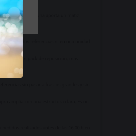
lia Original, cada una aporta un matiz
a solo en dos referencias ni en una unidad
mplio que un pack de reposición, más
ferencias sin pasar a frascos grandes y sin
pra amplia con una estructura clara. Es un
pedidos realizados antes de las 16:00 h en