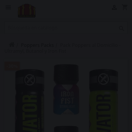
shopping_cart



Poppers Packs
Pack Poppers al Domicilio -
Ultramyl, Butanol y Iron Fist
-30%