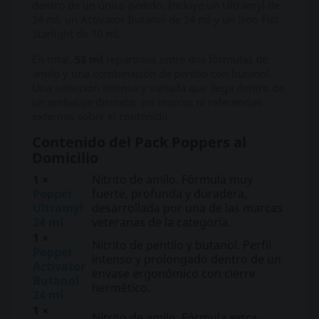
dentro de un único pedido. Incluye un Ultramyl de
24 ml, un Activator Butanol de 24 ml y un Iron Fist
Starlight de 10 ml.
En total,
58 ml
repartidos entre dos fórmulas de
amilo y una combinación de pentilo con butanol.
Una selección intensa y variada que llega dentro de
un embalaje discreto, sin marcas ni referencias
externas sobre el contenido.
Contenido del Pack Poppers al
Domicilio
1 ×
Nitrito de amilo. Fórmula muy
Popper
fuerte, profunda y duradera,
Ultramyl
desarrollada por una de las marcas
24 ml
veteranas de la categoría.
1 ×
Nitrito de pentilo y butanol. Perfil
Popper
intenso y prolongado dentro de un
Activator
envase ergonómico con cierre
Butanol
hermético.
24 ml
1 ×
Nitrito de amilo. Fórmula extra