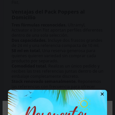
Fist.
Ventajas del Pack Poppers al
Domicilio
Tres fórmulas reconocidas.
Ultramyl,
Activator e Iron Fist aportan perfiles diferentes
dentro de una sola selección.
Dos capacidades.
Incluye dos frascos grandes
de 24 ml y una referencia compacta de 10 ml.
58 ml en total.
Una reserva generosa para
quienes quieren variedad sin comprar cada
producto por separado.
Comodidad total.
Realizas un único pedido y
recibes las tres referencias juntas dentro de un
embalaje completamente discreto.
Stock renovado semanalmente.
Reponemos
las referencias con frecuencia para ofrecer
×
productos frescos y correctamente
conservados.
¿En qué se diferencian Ultramyl,
Butanol y Starlight?
🔞 Parte del contenido de este sitio no es