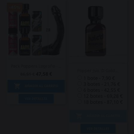
-45%
Pack Poppers Logroño -...
Popper Juic'D Gold...
47,58 €
86,51 €
1 bote - 7,90 €
3 botes - 21,76 €

AÑADIR AL CARRITO
6 botes - 42,55 €
12 botes - 69,28 €
VER DETALLES
18 botes - 87,10 €

AÑADIR AL CARRITO
VER DETALLES