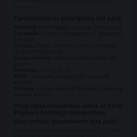
bien conservados y preparados con la máxima
discreción.
Características principales del pack
Producto:
Pack Poppers Santiago Compostela
Contenido:
4 frascos de popper + 1 adaptador
con tapa
Incluye:
2 Silver Skull Amyl 15 ml y 2 Popper
Original Propyl 10 ml
Composiciones:
nitrito de amilo y nitrito de
propilo
Formatos:
15 ml y 10 ml
Perfil:
compacto, variado y con accesorio
incluido
Enfoque:
comparación de fórmulas, frescura y
compra práctica
Preguntas frecuentes sobre el Pack
Poppers Santiago Compostela
¿Qué incluye exactamente este pack?
Incluye dos frascos de Silver Skull Amyl 15 ml, dos
frascos de Popper Original Propyl 10 ml y un