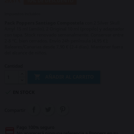
29,61 €
10% DE DESCUENTO
Impuestos incluidos
Pack Poppers Santiago Compostela
con 2 Silver Skull
Amyl 15 ml (amilo), 2 Original 10 ml (propilo) y adaptador
con tapa. Stock renovado semanalmente. Conservar entre
2‑8 °C, bien cerrados. Envío 24h península (4,95 €);
Baleares/Canarias desde 7,90 € (2‑4 días). Mantener fuera
del alcance de niños.
Cantidad

AÑADIR AL CARRITO

EN STOCK
Compartir
Pago 100% seguro
No aparecerá ninguna referencia a Poppers en su