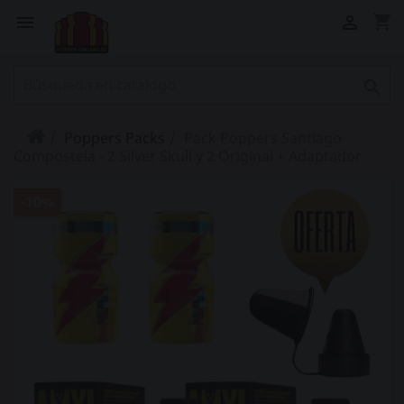
shopping_cart



Poppers Packs
Pack Poppers Santiago
Compostela - 2 Silver Skull y 2 Original + Adaptador
-10%