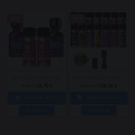
-25%
-40%
Pack Poppers Enganche
Pack Popper Super Iron...
29,70 €
108,36 €
39,60 €
180,60 €


AÑADIR AL CARRITO
AÑADIR AL CARRITO
VER DETALLES
VER DETALLES