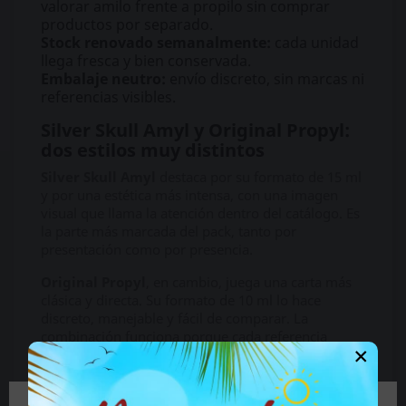
valorar amilo frente a propilo sin comprar
productos por separado.
Stock renovado semanalmente:
cada unidad
llega fresca y bien conservada.
Embalaje neutro:
envío discreto, sin marcas ni
referencias visibles.
Silver Skull Amyl y Original Propyl:
dos estilos muy distintos
Silver Skull Amyl
destaca por su formato de 15 ml
y por una estética más intensa, con una imagen
visual que llama la atención dentro del catálogo. Es
la parte más marcada del pack, tanto por
presentación como por presencia.
Original Propyl
, en cambio, juega una carta más
clásica y directa. Su formato de 10 ml lo hace
discreto, manejable y fácil de comparar. La
combinación funciona porque cada referencia
×
aporta algo diferente sin pisarse entre sí.
Por qué elegir el Pack Poppers