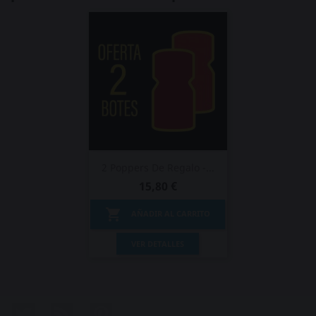
2 Poppers De Regalo -...
15,80 €

AÑADIR AL CARRITO
VER DETALLES
Twitter
Rss
Pinterest