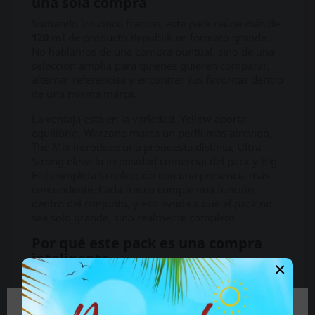
una sola compra
Sumando los cinco frascos, este pack reúne más de
120 ml
de producto Republik en formato grande.
No hablamos de una compra puntual, sino de una
selección amplia para quienes quieren comparar,
alternar referencias y encontrar sus favoritas dentro
de una misma marca.
La ventaja está en la variedad. Yellow aporta
equilibrio, Warzone marca un perfil más atrevido,
The Mix introduce una propuesta distinta, Ultra
Strong eleva la intensidad comercial del pack y Big
Fist completa la colección con una presencia más
contundente. Cada frasco cumple una función
dentro del conjunto, y eso ayuda a que el pack no
sea solo grande, sino realmente completo.
Por qué este pack es una compra
inteligente
×
Comprar cinco frascos por separado suele salir
menos rentable. Con el
Pack Poppers Republik
Grande
tienes una selección cerrada, coherente y