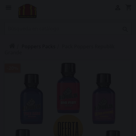
shopping_cart



Poppers Packs
Pack Poppers Republik
Grande
-20%