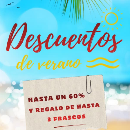
ias de carácter más oscuro o explosivo.
ea Juic'D en formato grande, el
Popper Juic'D Black Label 24 m
apuesta por una sensación más envolvente, refinada y dorada.
ción especial, el
Popper Juic'D Original Boxed 18 ml
mantiene u
ntro del
Pack Poppers Benalmádena
, una selección amplia que
el contenido de este sitio no es adecuado para personas me
quieren más variedad en una sola compra.
años.
e
ayor de 18 años haga clic en el botón, si es menor de edad cierre e
manos en su pico de potencia porque renovamos el stock cada se
 sin marcas ni pistas, y pago seguro que no deja huella. Pides ante
Tengo más de 18 años
Juic'D grande, con nitrito de amilo, potencia extra fuerte y una
entro de cualquier selección.
mal?
e formulada para usuarios que buscan un nivel superior de intens