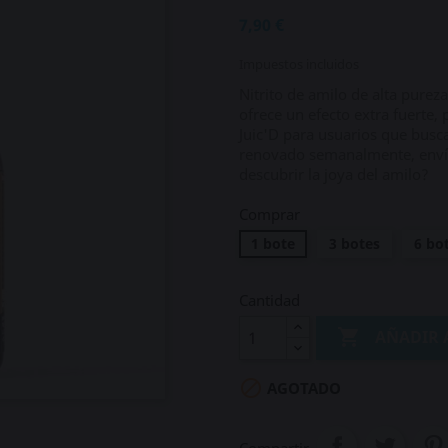
7,90 €
Impuestos incluidos
Nitrito de amilo de alta pureza
ofrece un efecto extra fuerte, 
Juic'D para usuarios que busc
renovado semanalmente, envío 
descubrir la joya del amilo?
Comprar
1 bote
3 botes
6 bo
Cantidad

AÑADIR 

AGOTADO