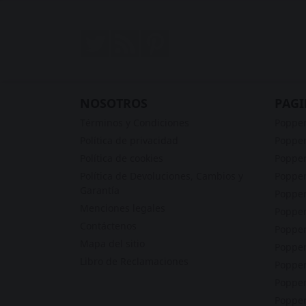
Twitter
Rss
Pinterest
NOSOTROS
PAGI
Términos y Condiciones
Poppe
Política de privacidad
Popper
Política de cookies
Popper
Política de Devoluciones, Cambios y
Popper
Garantía
Popper
Menciones legales
Popper
Contáctenos
Popper
Mapa del sitio
Poppe
Libro de Reclamaciones
Popper
Popper
Popper