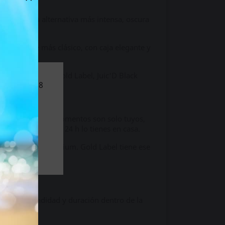
l
ofrece una alternativa más intensa, oscura
n enfoque más clásico, con caja elegante y
 combina Juic'D Gold Label, Juic'D Black
nores de 18
l sitio.
mana. Y como tus momentos son solo tuyos,
s de las 16 h y en 24 h lo tienes en casa.
 identidad más premium. Gold Label tiene ese
idad, profundidad y duración dentro de la