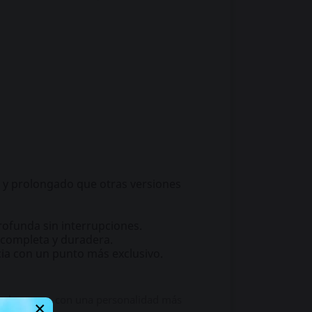
o y prolongado que otras versiones
ofunda sin interrupciones.
completa y duradera.
ia con un punto más exclusivo.
 de la marca, con una personalidad más
×