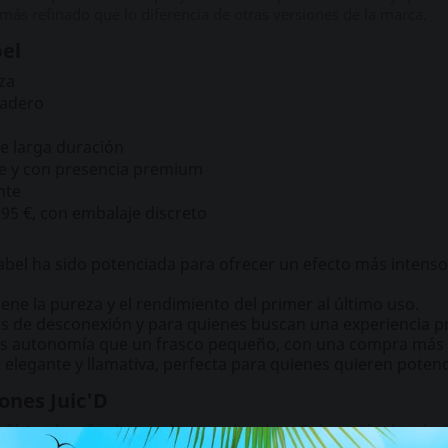
más refinado que lo diferencia de otras versiones de la marca.
bel
eza
radero
de larga duración
te y con presencia premium
nte
95 €, con embalaje discreto
abel ha sido potenciada para ofrecer un efecto más intens
ne la pureza y el rendimiento del primer al último uso.
 de desconexión y para quienes buscan una experiencia pr
s autonomía que un frasco pequeño, con una compra más 
elegante y llamativa, perfecta para quienes quieren potenc
iones Juic'D
perfil Amyl profundo, envolvente y duradero. Es la opción dorada