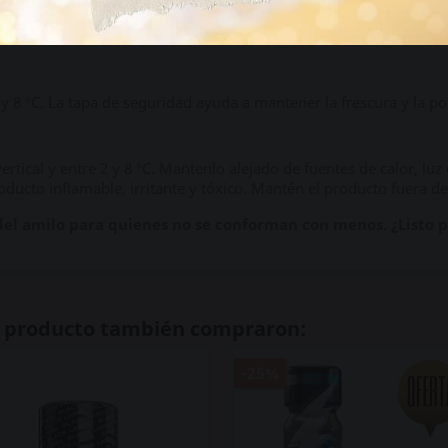
 está diseñada para perdurar, sin decaer con el uso, y mantener 
2 y 8 °C. La tapa de seguridad ayuda a mantener la frescura y la 
rtical y entre 2 y 8 °C. Mantenlo alejado de fuentes de calor, luz 
oducto inflamable, irritante y tóxico. Mantén el producto fuera de
 del amilo para quienes no se conforman con menos. ¿Listo pa
te producto también compraron:
-25%