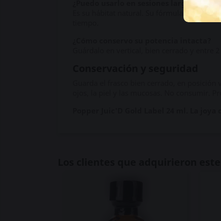
¿Puedo usarlo en sesiones largas?
Es su hábitat natural. Su fórmula de amilo
tiempo.
¿Cómo conservo su potencia intacta?
Guárdalo en vertical, bien cerrado y entre 
Conservación y seguridad
Guarda el frasco bien cerrado, en posición ve
ojos, la piel y las mucosas. No consumir. Pr
Popper Juic'D Gold Label 24 ml. La joya
Los clientes que adquirieron es