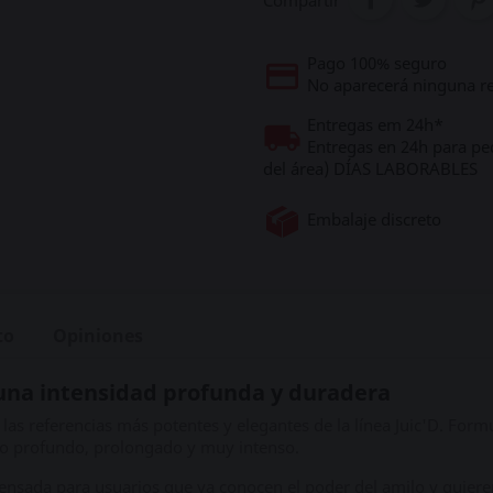
Compartir
Pago 100% seguro
No aparecerá ninguna re
Entregas em 24h*
Entregas en 24h para pe
del área) DÍAS LABORABLES
Embalaje discreto
to
Opiniones
 una intensidad profunda y duradera
las referencias más potentes y elegantes de la línea Juic'D. Formu
to profundo, prolongado y muy intenso.
 pensada para usuarios que ya conocen el poder del amilo y quiere