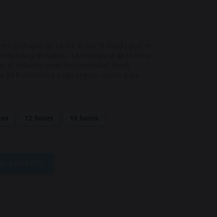
 en un frasco de 24 ml. El Juic'D Gold Label te
profundo y duradero. La referencia de la línea
an el máximo nivel de intensidad. Stock
24 h discreto y pago seguro. ¿Listo para
tes
12 botes
18 botes
AL CARRITO