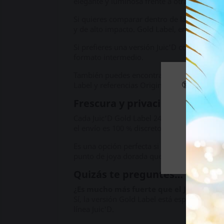
elegante y luminosa frente a otras referenc
Si quieres comparar dentro de la misma lín
y de alto impacto. Gold Label, en cambio, 
Si prefieres una versión Juic'D con presenta
formato intermedio.
También puedes encontrar el Gold Label de
🔞 Parte d
Label y referencias Original para quienes 
Frescura y privacidad, siempr
Si es m
Cada Juic'D Gold Label 24 ml llega a tus 
el envío es 100 % discreto: embalaje neutro,
Es una opción perfecta si buscas un popper 
punto de joya dorada que lo hace destacar d
Quizás te preguntes…
¿Es mucho más fuerte que el Juic'D nor
Sí, la versión Gold Label está especialment
línea Juic'D.