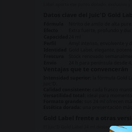
Label aporta ese punto dorado, exclusivo y 
Datos clave del Juic'D Gold La
Fórmula
Nitrito de amilo de alta pur
Efecto
Extra fuerte, profundo y du
Capacidad
24 ml
Perfil
Amyl intenso, envolvente y 
Identidad
Gold Label, elegante, poten
Frescura
Stock renovado semanalme
Envío
24 h para península desde 4,
Ventajas que te convencerán
Intensidad superior:
la fórmula Gold L
Juic'D.
Calidad consistente:
cada frasco mantie
Versatilidad total:
ideal para momentos
Formato grande:
sus 24 ml ofrecen má
Estética dorada:
una presentación más 
Gold Label frente a otras vers
El Juic'D Gold Label 24 ml destaca por su 