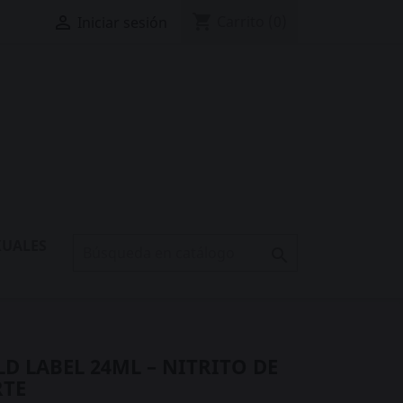
shopping_cart

Carrito
(0)
Iniciar sesión
XUALES

LD LABEL 24ML – NITRITO DE
RTE