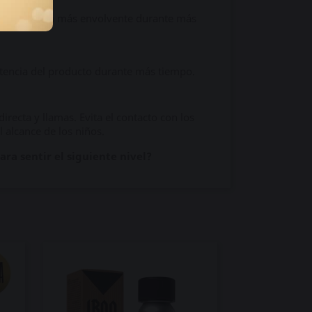
una sensación más envolvente durante más
potencia del producto durante más tiempo.
directa y llamas. Evita el contacto con los
l alcance de los niños.
ra sentir el siguiente nivel?