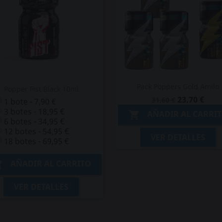
Pack Poppers Gold Amilo
Popper Fist Black 10ml
23,70 €
31,60 €
1 bote - 7,90 €
3 botes - 18,95 €
AÑADIR AL CARRI

6 botes - 34,95 €
12 botes - 54,95 €
VER DETALLES
18 botes - 69,95 €
AÑADIR AL CARRITO

VER DETALLES