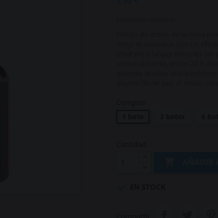
9,90 €
Impuestos incluidos
Nitrito de amilo de la línea p
Amyl te envuelve con un efect
ideal para largas sesiones sin
semanalmente, envío 24 h disc
quienes buscan una experienci
dejarte llevar por el amilo má
Comprar
1 bote
3 botes
6 bo
Cantidad

AÑADIR 

EN STOCK
Compartir