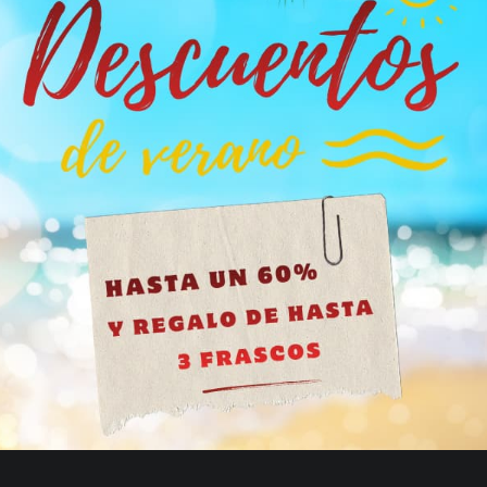
Propyl 24 ml
ofrece una alternativa más rápida, directa y vibran
profunda, sostenida y densa.
nte dentro de la gama: tiene más recorrido y redondez que el Pr
ienes buscan potencia, duración y una sensación envolvente.
el contenido de este sitio no es adecuado para personas me
años.
cesiones
ayor de 18 años haga clic en el botón, si es menor de edad cierre e
 pico de potencia porque renovamos el stock cada semana. Y com
as ni pistas, y pago seguro que no deja huella. Pides antes de las 
en
Tengo más de 18 años
a probado el amilo?
ada. Su subida progresiva te permite ir de menos a más sin sobre
des alternarlo con propilos para acelerar el ritmo o con pentilo
 2 y 8 °C. La tapa de seguridad ayuda a mantener cada gota como 