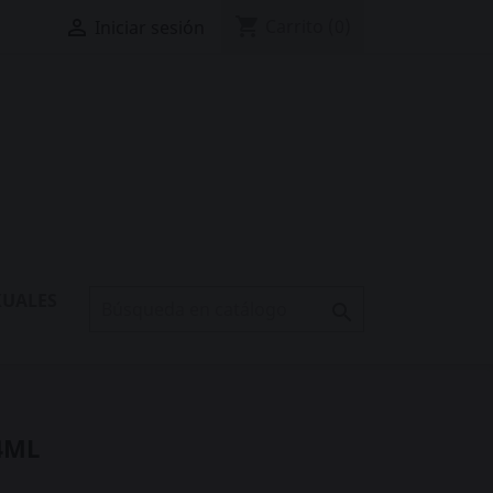
shopping_cart

Carrito
(0)
Iniciar sesión
XUALES

4ML