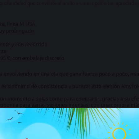
profundidad que convierte al amilo en una opción tan apreciada 
eza, línea M USA
muy prolongado
ente y con recorrido
nte
95 €, con embalaje discreto
 va envolviendo en una ola que gana fuerza poco a poco, m
M es sinónimo de consistencia y pureza; esta versión Amyl t
 un momento a solas como para compartir, gracias a su efe
tonomía para varias sesiones intensas, con una compra má
e la línea M
resivo, profundo y envolvente. Si quieres el mismo carácter Amy
ue concentra la misma línea en un frasco pequeño.