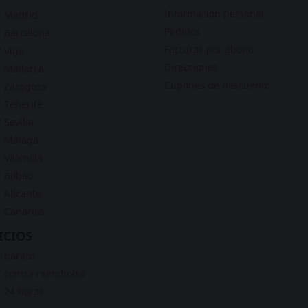
Información personal
r Madrid
Pedidos
 Barcelona
Facturas por abono
 Vigo
Direcciones
 Mallorca
Cupones de descuento
 Zaragoza
 Tenerife
 Sevilla
r Málaga
 Valencia
 Bilbao
 Alicante
 Canarias
ICIOS
 barato
 contra reembolso
 24 horas