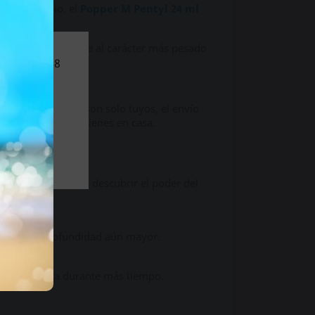
te. En cambio, el
Popper M Pentyl 24 ml
opyl, pero sin irse al carácter más pesado
nores de 18
l sitio.
o tus momentos son solo tuyos, el envío
16 h y en 24 h lo tienes en casa.
saltos, ideal para descubrir el poder del
s para una profundidad aún mayor.
recién abierta durante más tiempo.