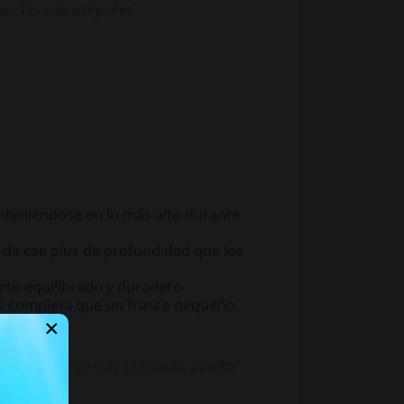
por los más exigentes.
anteniéndose en lo más alto durante
e da ese plus de profundidad que los
cto equilibrado y duradero.
s completa que un frasco pequeño.
×
l en una versión más compacta, puedes