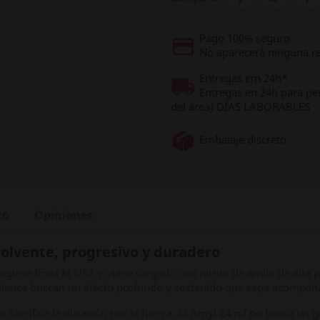
Pago 100% seguro
No aparecerá ninguna re
Entregas em 24h*
Entregas en 24h para pe
del área) DÍAS LABORABLES
Embalaje discreto
to
Opiniones
olvente, progresivo y duradero
igiosa línea M USA y viene cargado con nitrito de amilo de alta 
uienes buscan un efecto profundo y sostenido que sepa acompaña
o sacrifica la duración por la fuerza. M Amyl 24 ml no busca un 