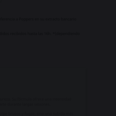
ferencia a Poppers en su extracto bancario
didos recibidos hasta las 16h. *(dependiendo
pureza. Su fórmula ofrece una intensidad
rte durante largas sesiones.
golpe brusco y fugaz, sino una subida más