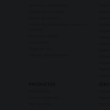
Términos y Condiciones
Poppe
Política de privacidad
Popper
Política de cookies
Popper
Política de Devoluciones, Cambios y
Popper
Garantía
Popper
Menciones legales
Popper
Contáctenos
Popper
Mapa del sitio
Poppe
Libro de Reclamaciones
Popper
Popper
Popper
Popper
PRODUCTOS
SERV
Promociones
Popper
Nuevos productos
Popper
Más Vendidos
Popper