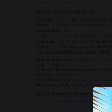
envolvente, con cuerpo y con ese punto de 
Datos clave del M Amyl
Fórmula
Nitrito de amilo de alta pur
Efecto
Extra fuerte, progresivo y 
Capacidad
24 ml
Perfil
Intensidad profunda, envolv
Frescura
Stock renovado semanalme
Envío
24 h para península desde 4,
Lo que sentirás con el M Amyl
Subida progresiva:
no te atropella; te
toda la sesión.
Calidad USA en estado puro:
la línea 
más exigentes adoran.
Versatilidad total:
perfecto tanto para
Formato grande:
sus 24 ml ofrecen au
Amyl, Propyl o Pentyl dentro d
El M Amyl 24 ml destaca por su perfil prog
comparar con el
Popper M Amyl 10 ml
, q