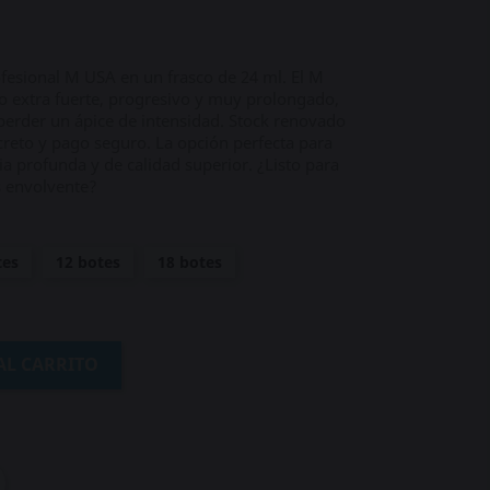
rofesional M USA en un frasco de 24 ml. El M
o extra fuerte, progresivo y muy prolongado,
 perder un ápice de intensidad. Stock renovado
reto y pago seguro. La opción perfecta para
a profunda y de calidad superior. ¿Listo para
s envolvente?
tes
12 botes
18 botes
AL CARRITO