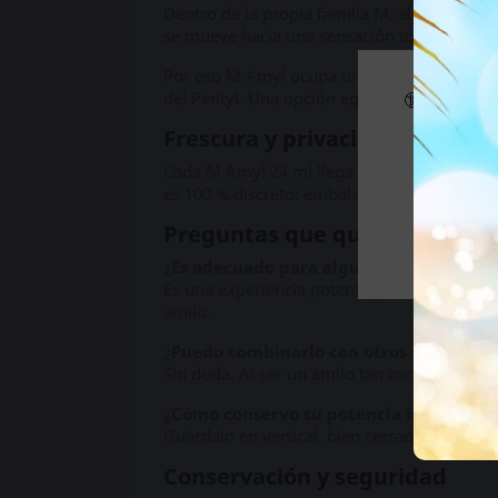
Dentro de la propia familia M, el
Popper M 
se mueve hacia una sensación todavía más 
Por eso M Amyl ocupa un punto muy interesa
del Pentyl. Una opción equilibrada para qu
🔞 Parte d
Frescura y privacidad, sin con
Si es m
Cada M Amyl 24 ml llega a tus manos en su
es 100 % discreto: embalaje neutro, sin marc
Preguntas que quizás te rond
¿Es adecuado para alguien que nunca h
Es una experiencia potente pero muy control
amilo.
¿Puedo combinarlo con otros poppers?
Sin duda. Al ser un amilo tan completo, pue
¿Cómo conservo su potencia intacta?
Guárdalo en vertical, bien cerrado y entre
Conservación y seguridad