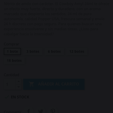
Nitrito de amilo con carácter. El Cowboy Amyl 24ml te ofrece
un efecto muy fuerte, directo y duradero, con un aroma
marcado que despierta los sentidos. 24 ml de pura
autonomía, calidad Popper USA, frescura semanal y envío
24 h discreto con pago seguro. Para quienes buscan una
experiencia envolvente y sin medias tintas. ¿Listo para
cabalgar hacia la intensidad?
Comprar
1 bote
3 botes
6 botes
12 botes
18 botes
Cantidad

AÑADIR AL CARRITO

EN STOCK
Compartir