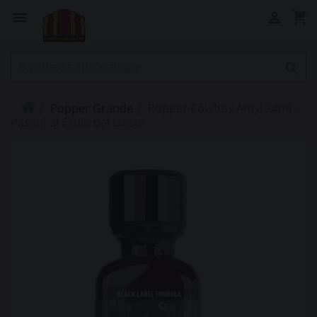
shopping_cart



Popper Grande
Popper Cowboy Amyl 24ml –
Pasión al Estilo del Oeste