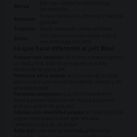
Jolt, con calidad y consistencia
Marca
reconocidas
Frasco compacto, discreto y fácil de
Formato
guardar
Frescura
Stock renovado semanalmente
24 h para península desde 4,95 €,
Envío
con embalaje discreto
Lo que hace diferente al Jolt Blue
Frescor con carácter:
el aroma a menta aporta
un matiz frío, intenso y muy reconocible
dentro de la gama Jolt.
Potencia ultra fuerte:
su fórmula de propilo
destaca por una sensación rápida, directa y de
alta intensidad.
Formato compacto:
sus 10 ml concentran
mucha personalidad en un frasco pequeño,
práctico y fácil de guardar.
Edición con identidad propia:
el color azul y el
toque mentolado hacen que sea una
referencia fácil de recordar.
Sello Jolt:
una marca asociada a fórmulas
potentes, aromas marcados y perfiles muy