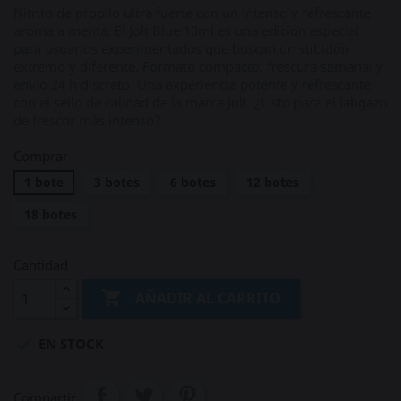
Nitrito de propilo ultra fuerte con un intenso y refrescante
aroma a menta. El Jolt Blue 10ml es una edición especial
para usuarios experimentados que buscan un subidón
extremo y diferente. Formato compacto, frescura semanal y
envío 24 h discreto. Una experiencia potente y refrescante
con el sello de calidad de la marca Jolt. ¿Listo para el latigazo
de frescor más intenso?
Comprar
1 bote
3 botes
6 botes
12 botes
18 botes
Cantidad

AÑADIR AL CARRITO

EN STOCK
Compartir