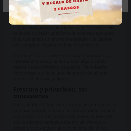
Jolt más potentes.
Un toque de menta para salir de lo
habitual
El gran atractivo de Jolt Blue está en su frescor. No
se limita a ofrecer una fórmula potente de propilo,
sino que añade un aroma mentolado que cambia
por completo la personalidad del producto.
Ese matiz frío lo convierte en una referencia muy
interesante para quienes quieren algo distinto
dentro de los formatos pequeños. Tiene fuerza,
tiene frescura y tiene una identidad visual muy
clara: azul, intenso y directo.
Frescura y privacidad, sin
concesiones
Cada Jolt Blue 10 ml llega a tus manos en su pico de
potencia porque renovamos el stock cada semana.
Y como tus momentos son solo tuyos, el envío es
100 % discreto: embalaje neutro, sin marcas ni
pistas, y pago seguro que no deja huella. Pides