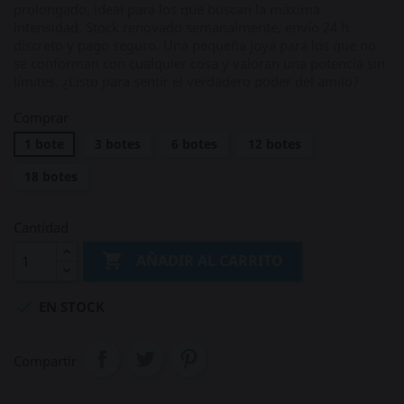
prolongado, ideal para los que buscan la máxima
intensidad. Stock renovado semanalmente, envío 24 h
discreto y pago seguro. Una pequeña joya para los que no
se conforman con cualquier cosa y valoran una potencia sin
límites. ¿Listo para sentir el verdadero poder del amilo?
Comprar
1 bote
3 botes
6 botes
12 botes
18 botes
Cantidad

AÑADIR AL CARRITO

EN STOCK
Compartir