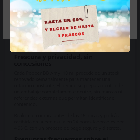
BB Amyl 24 ml:
el frasco clásico con mayor
autonomía.
BB Amyl Tall 24 ml:
la versión alargada y
Tengo más de 18 años
ergonómica.
Una selección especialmente completa para
comparar diferentes capacidades y diseños sin
renunciar al carácter intenso del nitrito de amilo.
Frescura y privacidad, sin
concesiones
Cada Popper BB Amyl 10 ml procede de un stock
renovado semanalmente para mantener una
rotación constante. El pedido se prepara dentro de
un embalaje completamente neutro, sin marcas ni
referencias externas que permitan identificar el
contenido.
Realiza tu compra antes de las 16 horas y podrás
recibirla en la península en 24 horas laborables por
4,95 €, con un proceso de pago seguro y discreto.
Preguntas frecuentes sobre el