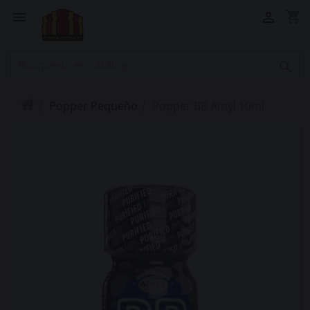
shopping_cart



Popper Pequeño
Popper BB Amyl 10ml