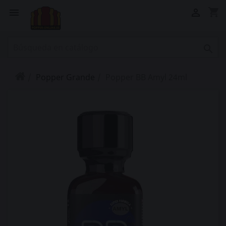
shopping_cart



Popper Grande
Popper BB Amyl 24ml