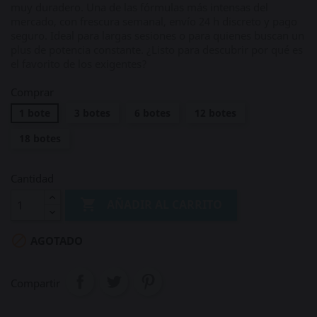
muy duradero. Una de las fórmulas más intensas del
mercado, con frescura semanal, envío 24 h discreto y pago
seguro. Ideal para largas sesiones o para quienes buscan un
plus de potencia constante. ¿Listo para descubrir por qué es
el favorito de los exigentes?
Comprar
1 bote
3 botes
6 botes
12 botes
18 botes
Cantidad

AÑADIR AL CARRITO

AGOTADO
Compartir