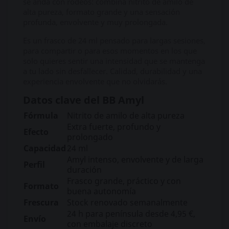
se anda con rodeos: combina nitrito de amilo de
alta pureza, formato grande y una sensación
profunda, envolvente y muy prolongada.
Es un frasco de 24 ml pensado para largas sesiones,
para compartir o para esos momentos en los que
solo quieres sentir una intensidad que se mantenga
a tu lado sin desfallecer. Calidad, durabilidad y una
experiencia envolvente que no olvidarás.
Datos clave del BB Amyl
Fórmula
Nitrito de amilo de alta pureza
Extra fuerte, profundo y
Efecto
prolongado
Capacidad
24 ml
Amyl intenso, envolvente y de larga
Perfil
duración
Frasco grande, práctico y con
Formato
buena autonomía
Frescura
Stock renovado semanalmente
24 h para península desde 4,95 €,
Envío
con embalaje discreto