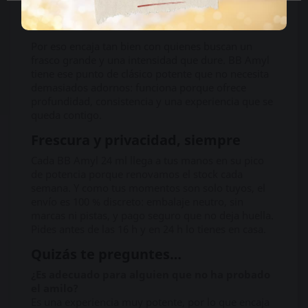
amilo extra fuerte, profundo y con una sensación
muy marcada.
Por eso encaja tan bien con quienes buscan un
frasco grande y una intensidad que dure. BB Amyl
tiene ese punto de clásico potente que no necesita
demasiados adornos: funciona porque ofrece
profundidad, consistencia y una experiencia que se
queda contigo.
Frescura y privacidad, siempre
Cada BB Amyl 24 ml llega a tus manos en su pico
de potencia porque renovamos el stock cada
semana. Y como tus momentos son solo tuyos, el
envío es 100 % discreto: embalaje neutro, sin
marcas ni pistas, y pago seguro que no deja huella.
Pides antes de las 16 h y en 24 h lo tienes en casa.
Quizás te preguntes…
¿Es adecuado para alguien que no ha probado
el amilo?
Es una experiencia muy potente, por lo que encaja