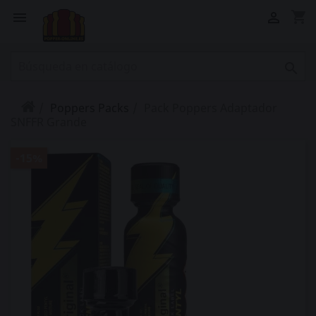
shopping_cart



Poppers Packs
Pack Poppers Adaptador
SNFFR Grande
-15%