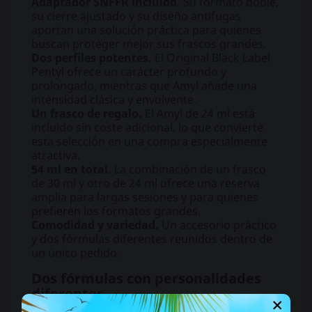
Adaptador SNFFR incluido.
Su formato doble,
su cierre ajustado y su diseño antifugas
aportan una solución práctica para quienes
buscan proteger mejor sus frascos grandes.
Dos perfiles potentes.
El Original Black Label
Pentyl ofrece un carácter profundo y
prolongado, mientras que Amyl añade una
intensidad clásica y envolvente.
Un frasco de regalo.
El Amyl de 24 ml está
incluido sin coste adicional, lo que convierte
esta selección en una compra especialmente
atractiva.
54 ml en total.
La combinación de un frasco
de 30 ml y otro de 24 ml ofrece una reserva
amplia para largas sesiones y para quienes
prefieren los formatos grandes.
Comodidad y variedad.
Un accesorio práctico
y dos fórmulas diferentes reunidos dentro de
un único pedido.
Dos fórmulas con personalidades
diferentes
×