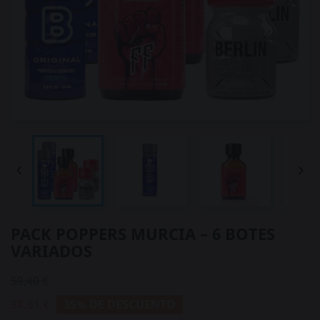


PACK POPPERS MURCIA – 6 BOTES
VARIADOS
59,40 €
38,61 €
35% DE DESCUENTO