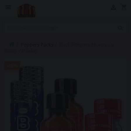
shopping_cart



Poppers Packs
Pack Poppers Murcia – 6
Botes Variados
-35%