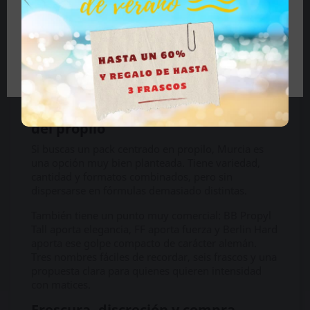
menor de edad cierre el sitio.
Además, al incluir dos unidades de cada producto,
la selección queda equilibrada. No es un pack de
prueba con una sola unidad suelta, sino una
Tengo más de 18 años
combinación de seis frascos que permite comparar
perfiles con más calma y valorar cuál encaja mejor
en tu colección.
Una compra variada para amantes
del propilo
Si buscas un pack centrado en propilo, Murcia es
una opción muy bien planteada. Tiene variedad,
cantidad y formatos combinados, pero sin
dispersarse en fórmulas demasiado distintas.
También tiene un punto muy comercial: BB Propyl
Tall aporta elegancia, FF aporta fuerza y Berlin Hard
aporta ese golpe compacto de carácter alemán.
Tres nombres fáciles de recordar, seis frascos y una
propuesta clara para quienes quieren intensidad
con matices.
Frescura, discreción y compra