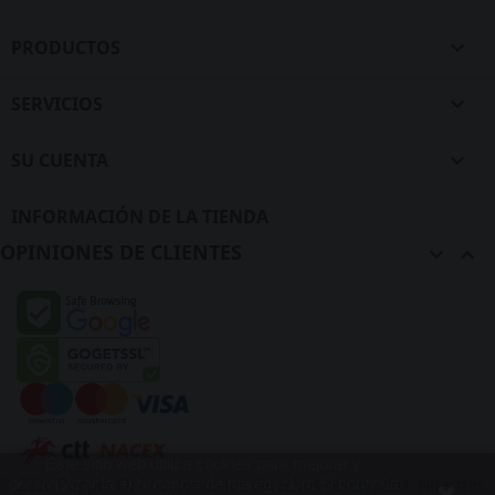
PRODUCTOS

SERVICIOS

SU CUENTA

INFORMACIÓN DE LA TIENDA
OPINIONES DE CLIENTES


Este sitio web utiliza cookies para mejorar y
© 2026 Popper Online, todos los derechos reservados. Nuestras
personalizar la experiencia de navegación. Si continúa