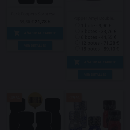
Pack Poppers Sorpresa...
Popper Amyl Double...
21,78 €
39,60 €
1 bote - 9,90 €
3 botes - 23,76 €

AÑADIR AL CARRITO
6 botes - 44,55 €
12 botes - 71,28 €
VER DETALLES
18 botes - 89,10 €

AÑADIR AL CARRITO
VER DETALLES
-45%
-25%