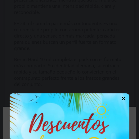
propilo mantiene una intensidad rápida, clara y
reconocible.
FF 24 ml suma la parte más contundente. Es una
referencia de propilo con aroma potente, carácter
directo y una sensación más marcada, pensada
para quienes buscan un perfil fuerte en formato
grande.
Berlin Hard 10 ml completa el pack con el formato
más compacto. Su identidad alemana, su entrada
rápida y su tamaño pequeño lo convierten en el
contrapunto perfecto frente a los frascos grandes
del conjunto.
Por qué el Pack Murcia tiene tanto
×
sentido
El Pack Murcia funciona porque no mezcla
productos al azar. Reúne tres referencias de
🔞 Parte del contenido de este sitio no es
propilo, pero cada una con una personalidad
adecuado para personas menores de 18 años.
distinta: una más estilizada, otra más intensa y otra
Si es mayor de 18 años haga clic en el botón, si es
más compacta.