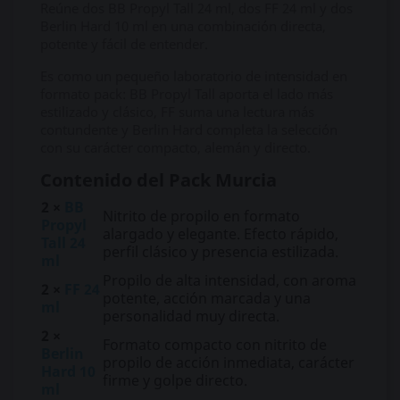
Reúne dos BB Propyl Tall 24 ml, dos FF 24 ml y dos
Berlin Hard 10 ml en una combinación directa,
potente y fácil de entender.
Es como un pequeño laboratorio de intensidad en
formato pack: BB Propyl Tall aporta el lado más
estilizado y clásico, FF suma una lectura más
contundente y Berlin Hard completa la selección
con su carácter compacto, alemán y directo.
Contenido del Pack Murcia
2 ×
BB
Nitrito de propilo en formato
Propyl
alargado y elegante. Efecto rápido,
Tall 24
perfil clásico y presencia estilizada.
ml
Propilo de alta intensidad, con aroma
2 ×
FF 24
potente, acción marcada y una
ml
personalidad muy directa.
2 ×
Formato compacto con nitrito de
Berlin
propilo de acción inmediata, carácter
Hard 10
firme y golpe directo.
ml