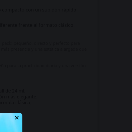
sco compacto con un subidón rápido
ferente frente al formato clásico.
l pack: pequeño, directo y perfecto para
 más presencia y una estética alargada que
a para la practicidad diaria y una versión
ll de 24 ml.
ión más elegante.
órmula clásica.
×
guro.