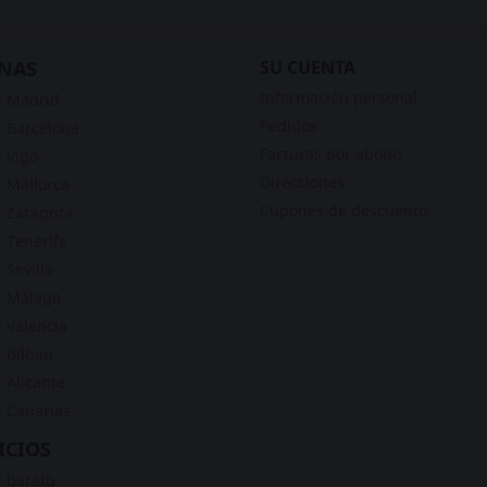
NAS
SU CUENTA
Información personal
r Madrid
Pedidos
 Barcelona
Facturas por abono
 Vigo
Direcciones
 Mallorca
Cupones de descuento
 Zaragoza
 Tenerife
 Sevilla
r Málaga
 Valencia
 Bilbao
 Alicante
 Canarias
ICIOS
 barato