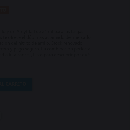
NTO
llo y un Amyl Tall de 24 ml para las largas
os te ofrece el dúo más aclamado del mercado
ación del nitrito de amilo. Stock renovado
creto y pago seguro. La combinación perfecta
ad a tu alcance. ¿Listo para descubrir por qué
AL CARRITO