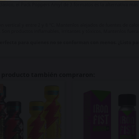
clásico, el Pack Poppers Amyl de 3 formatos es la alternativa má
 vertical y entre 2 y 8 °C. Mantenlos alejados de fuentes de calor,
. Son productos inflamables, irritantes y tóxicos. Mantenlos fuera
rfecta para quienes no se conforman con menos. ¿Listo para
te producto también compraron:
%