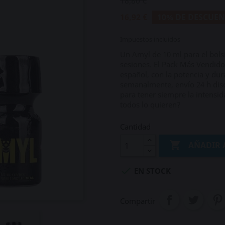
18,80 €
16,92 €
10% DE DESCUE
Impuestos incluidos
Un Amyl de 10 ml para el bolsi
sesiones. El Pack Más Vendid
español, con la potencia y dur
semanalmente, envío 24 h dis
para tener siempre la intensid
todos lo quieren?
Cantidad

AÑADIR 

EN STOCK
Compartir