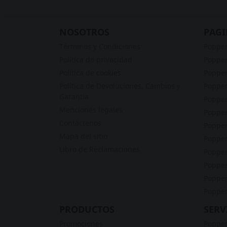
NOSOTROS
PAGI
Términos y Condiciones
Poppe
Política de privacidad
Popper
Política de cookies
Popper
Política de Devoluciones, Cambios y
Popper
Garantía
Popper
Menciones legales
Popper
Contáctenos
Popper
Mapa del sitio
Poppe
Libro de Reclamaciones
Popper
Popper
Popper
Popper
PRODUCTOS
SERV
Promociones
Popper