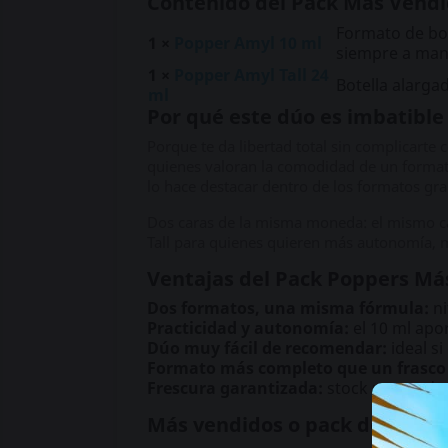
Contenido del Pack Más Vend
Formato de bol
1 ×
Popper Amyl 10 ml
siempre a man
1 ×
Popper Amyl Tall 24
Botella alarga
ml
Por qué este dúo es imbatible
Porque te da libertad total sin complicarte
quienes valoran la comodidad de un formato 
lo hace destacar dentro de los formatos gr
Dos caras de la misma moneda: el mismo car
Tall para quienes quieren más autonomía, 
Ventajas del Pack Poppers Má
Dos formatos, una misma fórmula:
ni
Practicidad y autonomía:
el 10 ml apo
Dúo muy fácil de recomendar:
ideal si
Formato más completo que un frasco 
Frescura garantizada:
stock renovado c
Más vendidos o pack de tres 