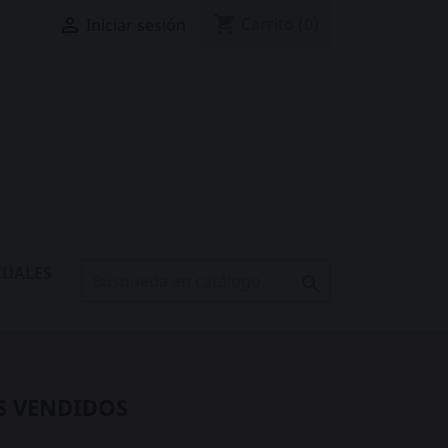
shopping_cart

Carrito
(0)
Iniciar sesión
XUALES

S VENDIDOS