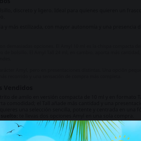
idos
sillo, discreto y ligero. Ideal para quienes quieren un fra
o.
da y más estilizada, con mayor autonomía y una presencia di
 con demasiadas opciones. El Amyl 10 ml es la chispa compacta de
de bolsillo. El Amyl Tall 24 ml, en cambio, aporta más cantidad,
andes.
ácter Amyl, pero en presentaciones distintas. Una opción pequeñ
más recorrido y una sensación de compra más completa.
s Vendidos
trito de amilo en versión compacta de 10 ml y en formato Ta
rta comodidad; el Tall añade más cantidad y una presentac
 quieres una selección sencilla, potente y centrada en una f
suelto:
te llevas dos opciones Amyl en una sola compra.
on frecuencia, envío en 24 h, embalaje discreto y pago se
formatos