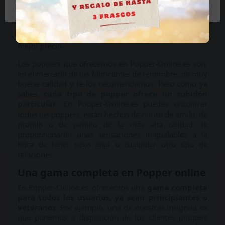
Poppers Juic’d
con poppers ultra fuertes extremos,
todos están presentes en Popper-Online.es. Esta es la
gran ventaja que trae la tienda Popper-Online.es un e-
commerce ultra especializado en poppers de calidad al
mejor precio.
Los poppers que ofrecemos en Popper-Online.es son,
en el mercado de los fabricantes de renombre, de muy
buena calidad y te los recomendamos. Pero como ya
sabes,
cada tipo de popper ofrece un subidón
particular
. En Popper-Online.es puedes encontrar
todos los poppers, están hechos de nitrito de amilo, de
propilo o de pentilo de la más alta calidad: te
proporcionarán unas sensaciones inigualables a la
hora de tener sexo anal o cualquier otro tipo de
relaciones.
Una gama completa en Popper online
En Popper-Online.es ofrecemos una
gama completa
para todos los usuarios, ya sean principiantes o
veteranos
. Por ejemplo, una de nuestras insignias es
que ponemos a disposición de los clientes poppers