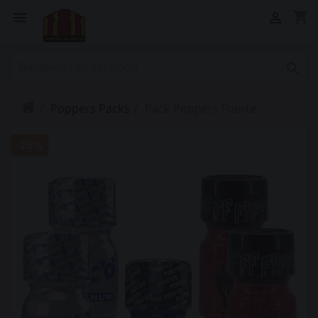
shopping_cart



Poppers Packs
Pack Poppers Fuerte
-25%