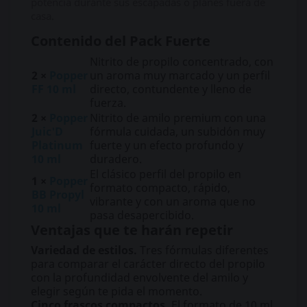
potencia durante sus escapadas o planes fuera de
casa.
Contenido del Pack Fuerte
Nitrito de propilo concentrado, con
2 ×
Popper
un aroma muy marcado y un perfil
FF 10 ml
directo, contundente y lleno de
fuerza.
2 ×
Popper
Nitrito de amilo premium con una
Juic'D
fórmula cuidada, un subidón muy
Platinum
fuerte y un efecto profundo y
10 ml
duradero.
El clásico perfil del propilo en
1 ×
Popper
formato compacto, rápido,
BB Propyl
vibrante y con un aroma que no
10 ml
pasa desapercibido.
Ventajas que te harán repetir
Variedad de estilos.
Tres fórmulas diferentes
para comparar el carácter directo del propilo
con la profundidad envolvente del amilo y
elegir según te pida el momento.
Cinco frascos compactos.
El formato de 10 ml