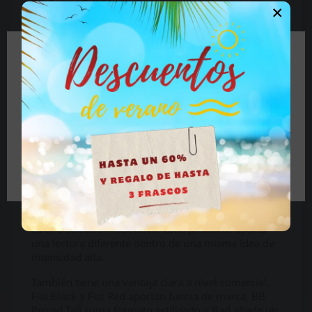
BB Propyl Tall 24 ml añade equilibrio y elegancia.
×
Su formato alargado le da una presencia diferente,
mientras que su fórmula de propilo mantiene un
carácter clásico, reconocible y muy fácil de
comparar.
🔞 Parte del contenido de este sitio no es
adecuado para personas menores de 18 años.
Bad 24 ml completa el pack con una lectura más
Si es mayor de 18 años haga clic en el botón, si es
atrevida y directa. Es una referencia de propilo con
menor de edad cierre el sitio.
nombre corto, estética fuerte y una intensidad
marcada, perfecta para cerrar una selección con
mucho carácter.
Tengo más de 18 años
Por qué el Pack Brillante tiene
tanto gancho
Este pack funciona porque combina nombres
potentes, formatos grandes y perfiles distintos. No
es una selección repetitiva: cada producto aporta
una lectura diferente dentro de una misma idea de
intensidad alta.
También tiene una ventaja clara a nivel comercial.
Fist Black y Fist Red aportan fuerza de marca, BB
Propyl Tall suma formato estilizado y Bad añade un