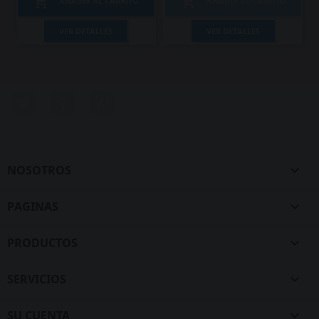


AÑADIR AL CARRITO
AÑADIR AL CARRITO
VER DETALLES
VER DETALLES
Twitter
Rss
Pinterest
NOSOTROS

PAGINAS

PRODUCTOS

SERVICIOS

SU CUENTA
