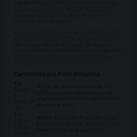
Red, BB Propyl Tall y Bad. Una selección potente,
variada y con presencia, pensada para quienes
buscan comparar perfiles de amilo y propilo en una
compra de formato grande.
El atractivo del pack está en su variedad. Fist Black
aporta profundidad, Fist Red suma una intensidad
más rápida y vibrante, BB Propyl Tall añade el
toque clásico del propilo en formato alargado y Bad
completa el conjunto con un carácter directo y
marcado.
Contenido del Pack Brillante
1 ×
Nitrito de amilo extra fuerte. Un
Popper
perfil profundo, envolvente y con
Fist
una intensidad que se mantiene con
Black 24
mucho carácter.
ml
1 ×
Nitrito de propilo de acción rápida.
Popper
Intensidad vibrante, directa y con la
Fist Red
fuerza visual de la gama Red.
24 ml