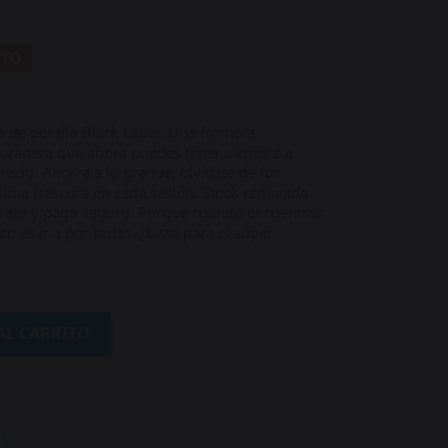
NTO
o de pentilo Black Label. Una fórmula
duradera que ahora puedes tener siempre a
ecio. Ahorra a lo grande, olvídate de los
xima frescura en cada sesión. Stock renovado
reto y pago seguro. Porque cuando encuentras
to es ir a por todas. ¿Listo para el súper
AL CARRITO