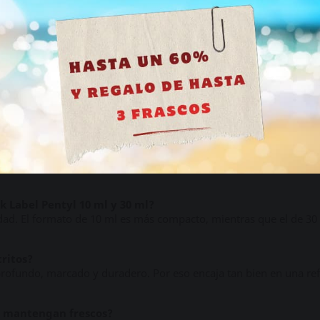
tyl 30 ml x4 se prepara con frascos de stock renovado con frecu
balaje neutro, sin marcas visibles ni referencias al contenido, y
Tengo más de 18 años
 grande, potente y fácil de entender: cuatro unidades del mismo 
 Label en formato ahorro.
en
Label Pentyl 30 ml. En total, 120 ml de producto en formato ahorr
?
ack Label Pentyl y quieres repetir la misma referencia con mejor 
k Label Pentyl 10 ml y 30 ml?
cidad. El formato de 10 ml es más compacto, mientras que el de 
tritos?
 profundo, marcado y duradero. Por eso encaja tan bien en una ref
e mantengan frescos?