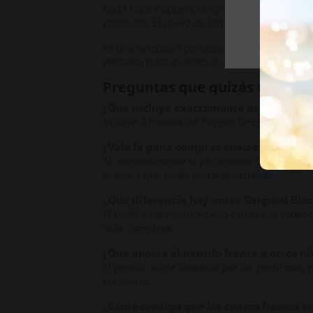
Cada Pack Poppers Original Black Label Pen
producto. El envío es 100 % discreto, con em
Es una selección perfecta si buscas un pack
pensada para quienes quieren pentilo Black
Preguntas que quizás te rond
¿Qué incluye exactamente este pack?
Incluye 4 frascos de Popper Original Black 
¿Vale la pena comprar cuatro unidades
Sí, especialmente si ya conoces Original Bl
práctica que pedir unidades sueltas.
¿Qué diferencia hay entre Original Blac
El perfil es el mismo, pero cambia la capa
más completa.
¿Qué aporta el pentilo frente a otros ni
El pentilo suele destacar por un perfil más
recorrido.
¿Cómo consigo que los cuatro frascos s