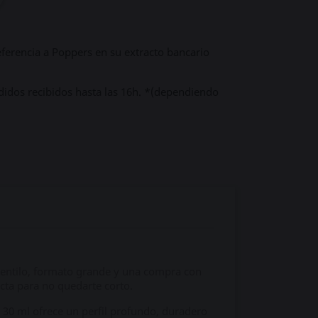
ferencia a Poppers en su extracto bancario
didos recibidos hasta las 16h. *(dependiendo
 pentilo, formato grande y una compra con
cta para no quedarte corto.
l 30 ml ofrece un perfil profundo, duradero