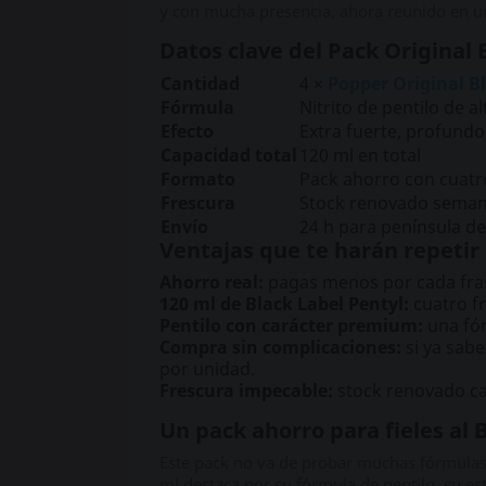
y con mucha presencia, ahora reunido en un
Datos clave del Pack Original 
Cantidad
4 ×
Popper Original Bl
Fórmula
Nitrito de pentilo de a
Efecto
Extra fuerte, profund
Capacidad total
120 ml en total
Formato
Pack ahorro con cuatr
Frescura
Stock renovado sema
Envío
24 h para península de
Ventajas que te harán repetir
Ahorro real:
pagas menos por cada frasc
120 ml de Black Label Pentyl:
cuatro f
Pentilo con carácter premium:
una fór
Compra sin complicaciones:
si ya sabe
por unidad.
Frescura impecable:
stock renovado ca
Un pack ahorro para fieles al 
Este pack no va de probar muchas fórmulas d
ml destaca por su fórmula de pentilo, su 