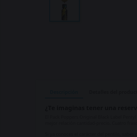
Descripción
Detalles del produc
¿Te imaginas tener una reserv
El Pack Poppers Original Black Label Penty
mejor relación cantidad-precio. Cuatro fras
Si ya conoces el carácter del pentilo, sabes