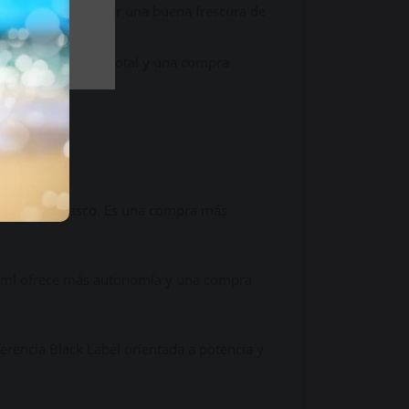
encia para mantener una buena frescura de
 pago seguro.
popper, 120 ml en total y una compra
o.
precio por frasco. Es una compra más
30 ml ofrece más autonomía y una compra
erencia Black Label orientada a potencia y