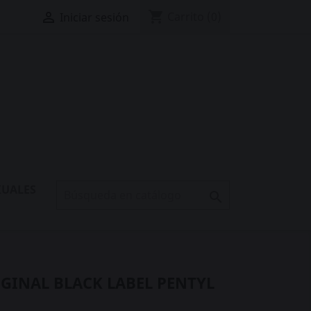
shopping_cart

Carrito
(0)
Iniciar sesión
XUALES

GINAL BLACK LABEL PENTYL