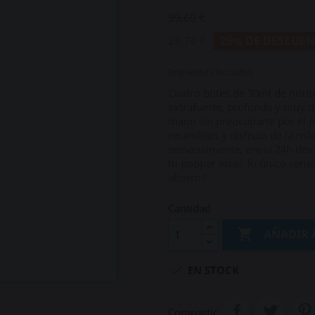
39,60 €
29,70 €
25% DE DESCUE
Impuestos incluidos
Cuatro botes de 30ml de nitrit
extrafuerte, profunda y muy 
mano sin preocuparte por el pr
recambios y disfruta de la má
semanalmente, envío 24h disc
tu popper ideal, lo único sensa
ahorro?
Cantidad

AÑADIR 

EN STOCK
Compartir