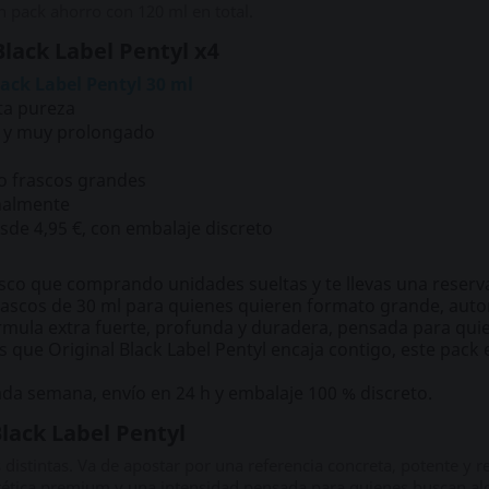
 pack ahorro con 120 ml en total.
Black Label Pentyl x4
ack Label Pentyl 30 ml
lta pureza
o y muy prolongado
o frascos grandes
nalmente
sde 4,95 €, con embalaje discreto
o que comprando unidades sueltas y te llevas una reserva 
rascos de 30 ml para quienes quieren formato grande, au
mula extra fuerte, profunda y duradera, pensada para quien
s que Original Black Label Pentyl encaja contigo, este pack
da semana, envío en 24 h y embalaje 100 % discreto.
Black Label Pentyl
istintas. Va de apostar por una referencia concreta, potente y re
estética premium y una intensidad pensada para quienes buscan a