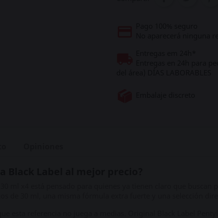
Pago 100% seguro
No aparecerá ninguna re
Entregas em 24h*
Entregas en 24h para pe
del área) DÍAS LABORABLES
Embalaje discreto
to
Opiniones
a Black Label al mejor precio?
l 30 ml x4 está pensado para quienes ya tienen claro que buscan
cos de 30 ml, una misma fórmula extra fuerte y una selección dire
 que esta referencia no juega a medias. Original Black Label Penty