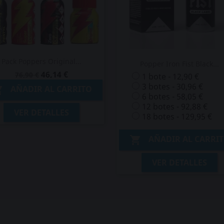
Pack Poppers Original...
Popper Iron Fist Black...
46,14 €
76,90 €
1 bote - 12,90 €
3 botes - 30,96 €
AÑADIR AL CARRITO

6 botes - 58,05 €
12 botes - 92,88 €
VER DETALLES
18 botes - 129,95 €
AÑADIR AL CARRI

VER DETALLES