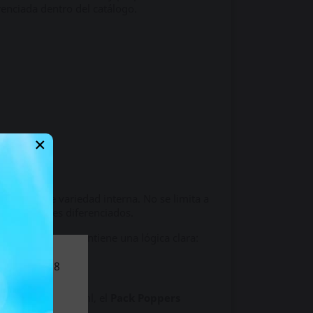
enciada dentro del catálogo.
×
 suficiente variedad interna. No se limita a
des y perfiles diferenciados.
k amplio, pero mantiene una lógica clara:
nores de 18
l sitio.
 compactos de 10 ml, el
Pack Poppers