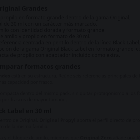
riginal Grandes
 propilo en formato grande dentro de la gama Original.
al de 30 ml con un carácter más marcado.
milo con identidad dorada y formato grande.
e amilo y propilo en formato de 30 ml.
eferencia centrada en pentilo dentro de la línea Black Label
pción de la gama Original Black Label en formato grande, 
ta de propilo con adaptador incluido como extra.
comparar formatos grandes
ndes
está en su estructura. Reúne seis referencias principales d
ás capacidad por frasco.
 compacta dentro del mismo pack, sin quitar protagonismo a los 
 por frascos de mayor tamaño.
ck Label en 30 ml
dentro de Original.
Original Propyl
aporta el perfil directo de pr
o de la misma familia.
da y el bloque de amilo, mientras que
Original Zero
añade una fó