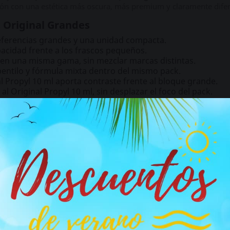
ción con una estética más oscura, más premium y claramente difer
s Original Grandes
eferencias grandes y una unidad compacta.
cidad frente a los frascos pequeños.
 en una misma gama, sin mezclar marcas distintas.
pentilo y fórmula mixta dentro del mismo pack.
l Propyl 10 ml aporta contraste frente al bloque grande.
 al Original Propyl 10 ml, sin desplazar el foco del pack.
s frescos y bien conservados.
rcas ni referencias visibles.
isión amplia de Original
entido si quieres una compra centrada en una sola gama, pero con
s sin relación: reúne varias versiones Original con formatos gran
, líneas visuales y estilos dentro de la misma familia. Es un pac
ferencias de mayor capacidad.
el contenido de este sitio no es adecuado para personas me
ks Original pequeños
años.
ayor de 18 años haga clic en el botón, si es menor de edad cierre e
entras otros packs Original están pensados para comparar frascos
de 30 ml.