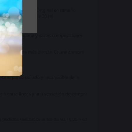
mpleta de la gama Original en tamaño
 seis referencias de 30 ml.
os, una misma gama y varias composiciones
 todo de forma más directa. Es una compra
rta el punto dorado y reconocible de la
ncia entre líneas y una sensación de compra
pedidos realizados antes de las 16:00 h en