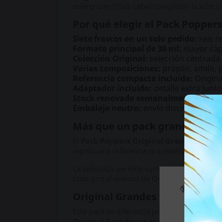
referencias Black Label completan la selec
Por qué elegir el Pack Popper
Siete frascos en un solo pedido:
seis r
Formato principal de 30 ml:
mayor capa
Colección Original:
selección centrada
Varias composiciones:
propilo, amilo, 
Referencia compacta incluida:
Origina
Adaptador incluido:
detalle extra junto
Stock renovado semanalmente:
frasco
Embalaje neutro:
envío discreto, sin ma
Más que un pack grande: una v
El
Pack Poppers Original Grandes
tiene s
repetir una referencia ni a mezclar producto
La selección permite comparar composiciones
todo gira alrededor de Original y de sus re
🔞 Parte d
Original Grandes frente a pac
Si es m
Este pack se diferencia por el formato. Mi
Original Grandes
se apoya en referencias 