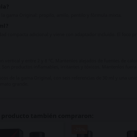
ula?
la gama Original: propilo, amilo, pentilo y fórmula mixta.
 ml?
ad compacta adicional y viene con adaptador incluido. El foco pri
 vertical y entre 2 y 8 °C. Mantenlos alejados de fuentes de calor,
. Son productos inflamables, irritantes y tóxicos. Mantenlos fuera
ascos de la gama Original, con seis referencias de 30 ml y una u
rmato grande.
te producto también compraron:
-25%