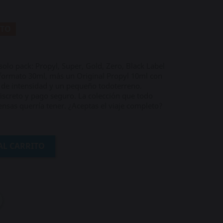
NTO
 solo pack: Propyl, Super, Gold, Zero, Black Label
 formato 30ml, más un Original Propyl 10ml con
s de intensidad y un pequeño todoterreno.
iscreto y pago seguro. La colección que todo
nsas querría tener. ¿Aceptas el viaje completo?
AL CARRITO