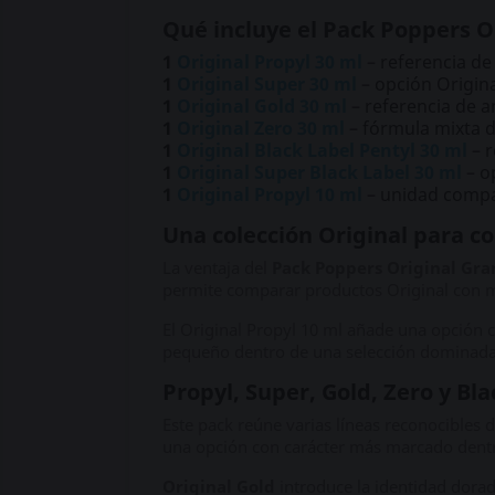
Qué incluye el Pack Poppers O
1
Original Propyl 30 ml
– referencia de
1
Original Super 30 ml
– opción Origin
1
Original Gold 30 ml
– referencia de a
1
Original Zero 30 ml
– fórmula mixta d
1
Original Black Label Pentyl 30 ml
– r
1
Original Super Black Label 30 ml
– o
1
Original Propyl 10 ml
– unidad compac
Una colección Original para 
La ventaja del
Pack Poppers Original Gra
permite comparar productos Original con m
El Original Propyl 10 ml añade una opción
pequeño dentro de una selección dominada
Propyl, Super, Gold, Zero y Bla
Este pack reúne varias líneas reconocibles 
una opción con carácter más marcado dentr
Original Gold
introduce la identidad dora