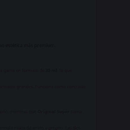
.
con estética más premium.
e la gama en formato de
30 ml
, lo que
formatos grandes. Funciona como contraste
opilo, mientras que
Original Super
suma
rmula mixta de amilo y propilo. Las dos