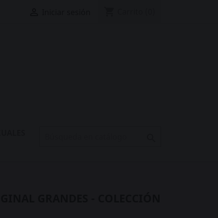
shopping_cart

Carrito
(0)
Iniciar sesión
XUALES

IGINAL GRANDES - COLECCIÓN