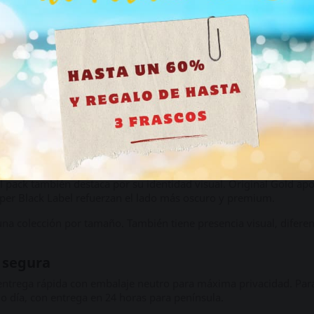
ra más amplia, con mayor capacidad por unidad y una visión co
como complemento compacto, pero el protagonismo real está en las
Tengo más de 18 años
comparar sin montar el pedido desde cero
 alargar la compra. Este pack simplifica la decisión: siete frasc
, Gold, Zero y Black Label en formato grande, este pack lo reúne
en variedad sin perder coherencia.
es visuales del pack
 pack también destaca por su identidad visual. Original Gold apo
per Black Label refuerzan el lado más oscuro y premium.
una colección por tamaño. También tiene presencia visual, difere
 segura
ntrega rápida con embalaje neutro para máxima privacidad. Para 
mo día, con entrega en 24 horas para península.