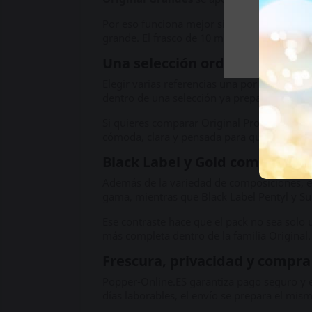
Por eso funciona mejor si buscas una comp
grande. El frasco de 10 ml incluido actúa 
Una selección ordenada para 
Elegir varias referencias una por una puede
dentro de una selección ya preparada.
Si quieres comparar Original Propyl, Super
cómoda, clara y pensada para quienes quier
Black Label y Gold como bloqu
Además de la variedad de composiciones, el
gama, mientras que Black Label Pentyl y Su
Ese contraste hace que el pack no sea solo 
más completa dentro de la familia Original.
Frescura, privacidad y compra
Popper-Online.ES garantiza pago seguro y e
días laborables, el envío se prepara el mis