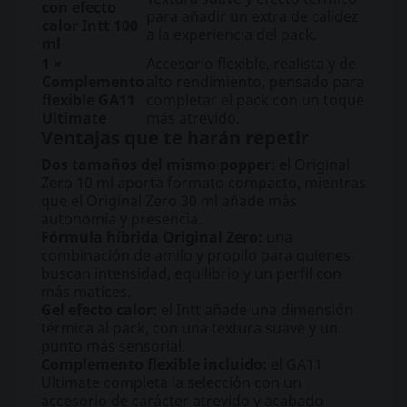
con efecto
para añadir un extra de calidez
calor Intt 100
a la experiencia del pack.
ml
1 ×
Accesorio flexible, realista y de
Complemento
alto rendimiento, pensado para
flexible GA11
completar el pack con un toque
Ultimate
más atrevido.
Ventajas que te harán repetir
Dos tamaños del mismo popper:
el Original
Zero 10 ml aporta formato compacto, mientras
que el Original Zero 30 ml añade más
autonomía y presencia.
Fórmula híbrida Original Zero:
una
combinación de amilo y propilo para quienes
buscan intensidad, equilibrio y un perfil con
más matices.
Gel efecto calor:
el Intt añade una dimensión
térmica al pack, con una textura suave y un
punto más sensorial.
Complemento flexible incluido:
el GA11
Ultimate completa la selección con un
accesorio de carácter atrevido y acabado