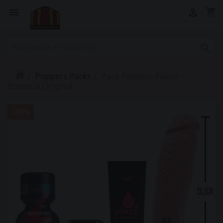
shopping_cart



Poppers Packs
Pack Poppers Fuego –
Potencia Original
-30%