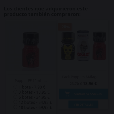
Los clientes que adquirieron este
producto también compraron:
-20%
Pack Poppers Málaga –...
Popper FF 10ml –...
18,96 €
23,70 €
1 bote - 7,90 €
3 botes - 18,95 €

AÑADIR AL CARRITO
6 botes - 34,95 €
12 botes - 54,95 €
VER DETALLES
18 botes - 69,95 €