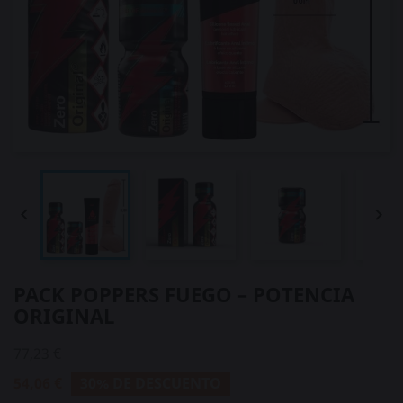


PACK POPPERS FUEGO – POTENCIA
ORIGINAL
77,23 €
54,06 €
30% DE DESCUENTO