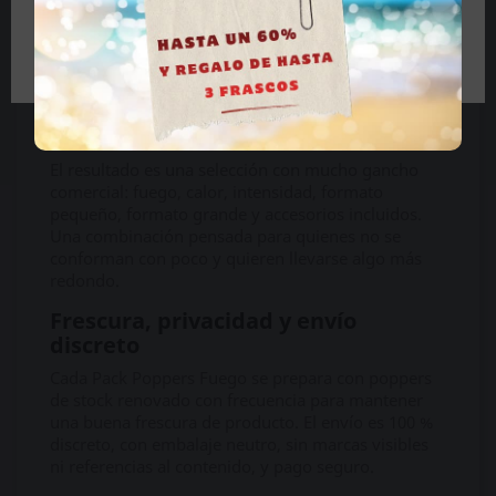
El Pack Fuego no es un pack de poppers
Tengo más de 18 años
convencional. Está pensado para quienes buscan un
pedido más atrevido, con dos frascos de Original
Zero y dos complementos que amplían la
experiencia sin necesidad de comprar cada
producto por separado.
El resultado es una selección con mucho gancho
comercial: fuego, calor, intensidad, formato
pequeño, formato grande y accesorios incluidos.
Una combinación pensada para quienes no se
conforman con poco y quieren llevarse algo más
redondo.
Frescura, privacidad y envío
discreto
Cada Pack Poppers Fuego se prepara con poppers
de stock renovado con frecuencia para mantener
una buena frescura de producto. El envío es 100 %
discreto, con embalaje neutro, sin marcas visibles
ni referencias al contenido, y pago seguro.