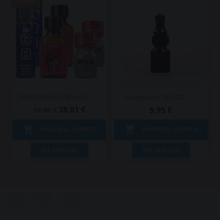
-35%
Pack Poppers Murcia –...
Adaptador DIN 20 –...
38,61 €
9,95 €
59,40 €


AÑADIR AL CARRITO
AÑADIR AL CARRITO
VER DETALLES
VER DETALLES
Twitter
Rss
Pinterest