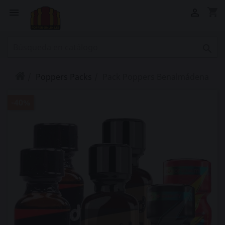
shopping_cart



Poppers Packs
Pack Poppers Benalmádena
-40%