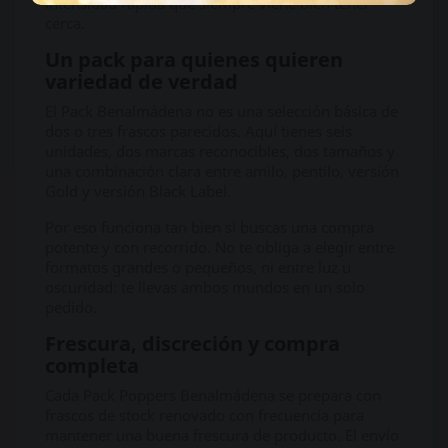
intensidad rápida que siempre viene bien tener
cerca.
Un pack para quienes quieren
variedad de verdad
El Pack Benalmádena no es una selección básica de
dos o tres frascos parecidos. Aquí tienes seis
unidades, dos marcas reconocibles, dos tamaños y
una combinación clara entre amilo, pentilo, versión
Gold y versión Black Label.
Por eso funciona tan bien si buscas una compra
potente y con recorrido. No te obliga a elegir entre
formatos grandes o pequeños, ni entre luz u
oscuridad: te llevas ambos mundos en un solo
pedido.
Frescura, discreción y compra
completa
Cada Pack Poppers Benalmádena se prepara con
frascos de stock renovado con frecuencia para
mantener una buena frescura de producto. El envío