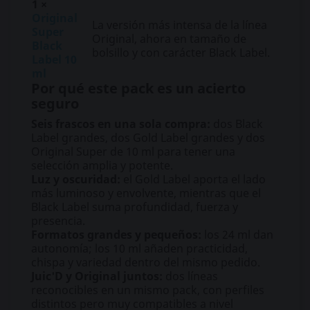
1 ×
Original
La versión más intensa de la línea
Super
Original, ahora en tamaño de
Black
bolsillo y con carácter Black Label.
Label 10
ml
Por qué este pack es un acierto
seguro
Seis frascos en una sola compra:
dos Black
Label grandes, dos Gold Label grandes y dos
Original Super de 10 ml para tener una
selección amplia y potente.
Luz y oscuridad:
el Gold Label aporta el lado
más luminoso y envolvente, mientras que el
Black Label suma profundidad, fuerza y
presencia.
Formatos grandes y pequeños:
los 24 ml dan
autonomía; los 10 ml añaden practicidad,
chispa y variedad dentro del mismo pedido.
Juic'D y Original juntos:
dos líneas
reconocibles en un mismo pack, con perfiles
distintos pero muy compatibles a nivel