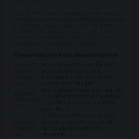
Label 10 ml.
Es un combo pensado para quienes buscan fuerza
inmediata, duración y la posibilidad de variar según
el momento. Frascos grandes para más autonomía,
formatos pequeños para un golpe más directo y
una mezcla entre Juic'D y Original que convierte
este pack en una compra muy completa.
Contenido del Pack Benalmádena
2 ×
Juic'D
Nitrito de pentilo extra fuerte, con
Black
un efecto profundo, muy
Label 24
prolongado y con la firma más
ml
intensa de la línea Juic'D.
Nitrito de amilo de alta pureza, con
2 ×
Juic'D
intensidad envolvente, duradera y
Gold Label
un perfil luminoso dentro de la
24 ml
gama Juic'D.
1 ×
El clásico de nitrito de amilo en
Original
formato compacto, con un subidón
Super 10
rápido, vibrante y fácil de
ml
reconocer.