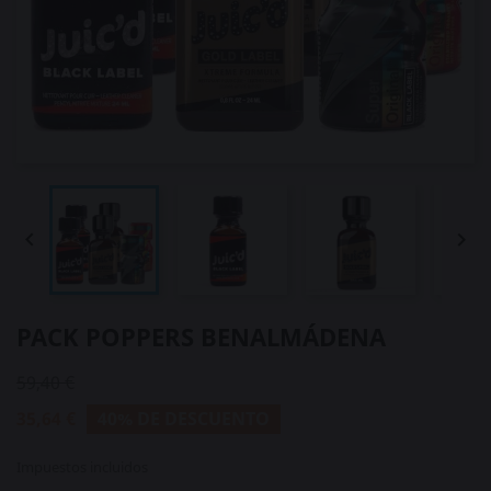


PACK POPPERS BENALMÁDENA
59,40 €
35,64 €
40% DE DESCUENTO
Impuestos incluidos