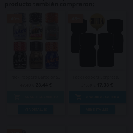
producto también compraron:
-40%
-45%
Pack Poppers Barcelona...
Pack Poppers Sorpresa...
28,44 €
17,38 €
47,40 €
31,60 €


AÑADIR AL CARRITO
AÑADIR AL CARRITO
VER DETALLES
VER DETALLES