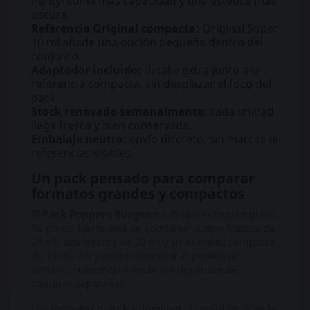
Pentyl suma más capacidad y una estética más
oscura.
Referencia Original compacta:
Original Super
10 ml añade una opción pequeña dentro del
conjunto.
Adaptador incluido:
detalle extra junto a la
referencia compacta, sin desplazar el foco del
pack.
Stock renovado semanalmente:
cada unidad
llega fresca y bien conservada.
Embalaje neutro:
envío discreto, sin marcas ni
referencias visibles.
Un pack pensado para comparar
formatos grandes y compactos
El
Pack Poppers Burgos
no es una selección plana.
Su punto fuerte está en combinar cuatro frascos de
24 ml, dos frascos de 30 ml y una unidad compacta
de 10 ml. Así puedes organizar el pedido por
tamaño, referencia y estilo sin depender de
compras separadas.
Los formatos grandes dominan el conjunto, pero la