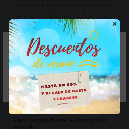
unidad pequeña aporta contraste. Esa combinación
hace que el pack tenga más juego que una compra
formada solo por frascos iguales o por una única
×
línea del catálogo.
Más que cantidad: una selección
con contraste visual
🔞 Parte del contenido de este sitio no es
Burgos también destaca por la diferencia entre sus
adecuado para personas menores de 18 años.
referencias. Skull aporta una estética más dura y
Si es mayor de 18 años haga clic en el botón, si es
reconocible, Boy añade variedad dentro del bloque
menor de edad cierre el sitio.
de 24 ml, Black Label Pentyl suma un enfoque más
oscuro y Original Super completa el pack desde el
formato compacto.
Tengo más de 18 años
Esa mezcla crea una selección con más
personalidad. No se trata solo de recibir siete
frascos, sino de reunir productos con identidades
distintas, formatos diferentes y una estructura fácil
de entender desde el primer vistazo.
Pack Burgos frente a otros packs
variados