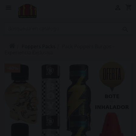
shopping_cart



Poppers Packs
Pack Poppers Burgos -
Experiencia Exclusiva
-40%