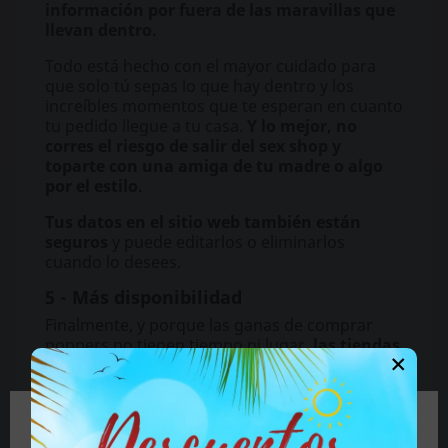
información por fuera de las maravillas que
llevan dentro.
Todo está hecho con el mayor cuidado para
que solo tú sepas lo que hay dentro y los
increíbles momentos que te esperan en cuanto
tu pedido llegue a tu casa.
Y lo mejor, no
corres el riesgo de salir del sex shop y
toparte con una amiga de tu madre o algo
por el estilo.
Tus datos en el sitio web también están
seguros
y puede editarlos o eliminarlos
cuando lo desees.
5 - Más disponibilidad
Finalmente, y porque las ganas de comprar
poppers no tienen tiempo ni lugar,
las tiendas
×
de
popper online
están abiertas las 24 horas
del día, los 7 días de la semana.
Puedes realizar tu pedido en cualquier
🔞 Parte del contenido de este sitio no es
momento y desde cualquier lugar, sin